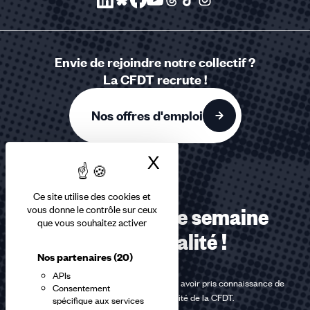
Envie de rejoindre notre collectif ?
La CFDT recrute !
Nos offres d'emploi
X
Masquer le bandea
Ce site utilise des cookies et
vous donne le contrôle sur ceux
Recevez chaque semaine
que vous souhaitez activer
notre actualité !
Nos partenaires
(20)
APIs
En m'inscrivant à la newsletter, j'affirme avoir pris connaissance de
Consentement
la
politique de confidentialité de la CFDT
.
spécifique aux services