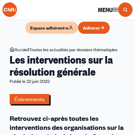
Panneau de gestion des cookies
MENU
Espace adhérent·e
Adhérer
Vous
Accueil
Toutes les actualités par dossiers thématiques
Les
Les interventions sur la
êtes
intervent
ici
sur
résolution générale
la
Publié le 22 juin 2022
résolutio
générale
Évènements
Retrouvez ci-après toutes les
interventions des organisations sur la