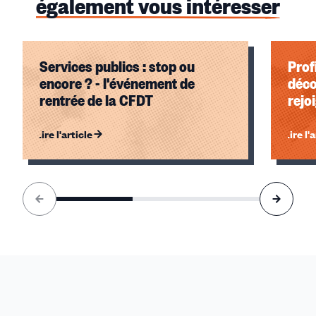
également vous intéresser
Services publics : stop ou
Prof
encore ? - l'événement de
déco
rentrée de la CFDT
rejo
Lire l'article
Lire l'
Élément
1
sur
3
accessible