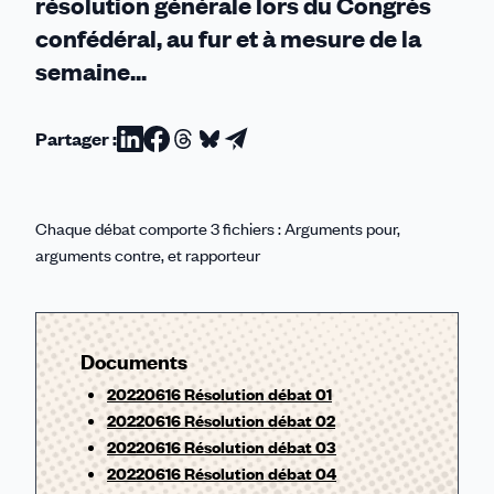
résolution générale lors du Congrès
confédéral, au fur et à mesure de la
semaine...
Partager :
Partager
Partager
Partager
Partager
Partager
sur
sur
sur
sur
par
Linkedin
Facebook
Threads
Bluesky
email
Chaque débat comporte 3 fichiers : Arguments pour,
arguments contre, et rapporteur
Documents
20220616 Résolution débat 01
20220616 Résolution débat 02
20220616 Résolution débat 03
20220616 Résolution débat 04