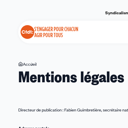
Panneau de gestion des cookies
Syndicalis
S'ENGAGER POUR CHACUN
AGIR POUR TOUS
Vous
Accueil
Mentions
Mentions légales
êtes
légales
ici
Directeur de publication : Fabien Guimbretière, secrétaire na