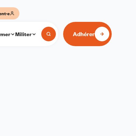
ent·e
Adhérer
rmer
Militer