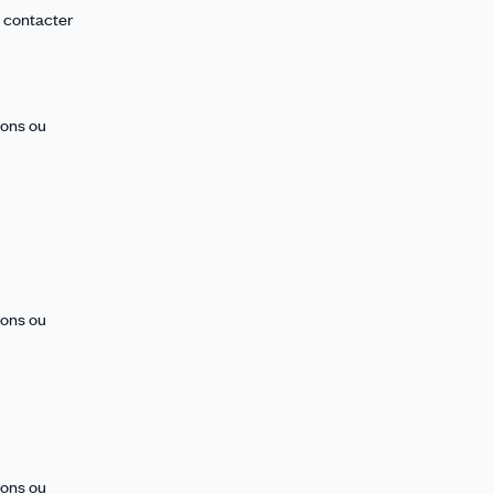
t contacter
ions ou
ions ou
ions ou