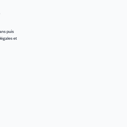
e
ans puis
légales et