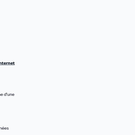
internet
ne d’une
nnées