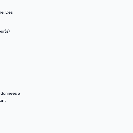
né. Des
eur(s)
s données à
sont