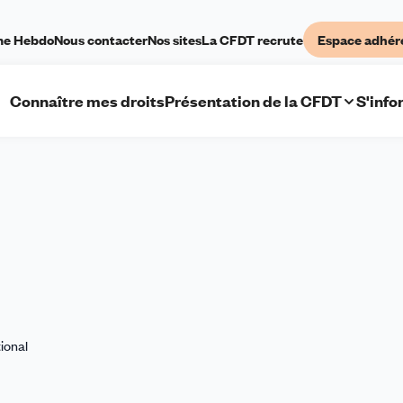
me Hebdo
Nous contacter
Nos sites
La CFDT recrute
Espace adhér
Connaître mes droits
Présentation de la CFDT
S'info
tional