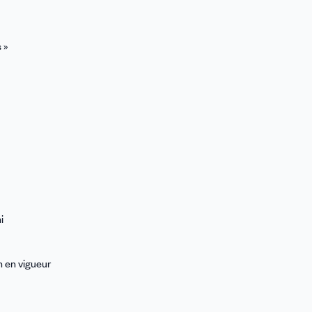
 »
i
n en vigueur