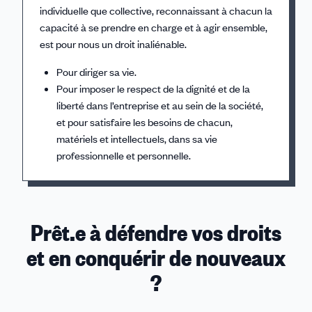
individuelle que collective, reconnaissant à chacun la
capacité à se prendre en charge et à agir ensemble,
Pour défendre les droits au sein de l’entreprise,
Pour s’exprimer librement et participer à la prise
est pour nous un droit inaliénable.
mais aussi entre les salariés et les chômeurs,
de décision.
Pour diriger sa vie.
entre les générations, et plus largement entre les
Pour être acteur de l’amélioration de ses
Pour imposer le respect de la dignité et de la
peuples.
conditions de travail et de vie, au delà de toute
liberté dans l’entreprise et au sein de la société,
Pour lutter contre toute forme d’exclusion,
différence d’origine, de nationalité, de confession
et pour satisfaire les besoins de chacun,
d’inégalité et de discrimination.
religieuse et d’opinion.
matériels et intellectuels, dans sa vie
professionnelle et personnelle.
Prêt.e à défendre vos droits
et en conquérir de nouveaux
?