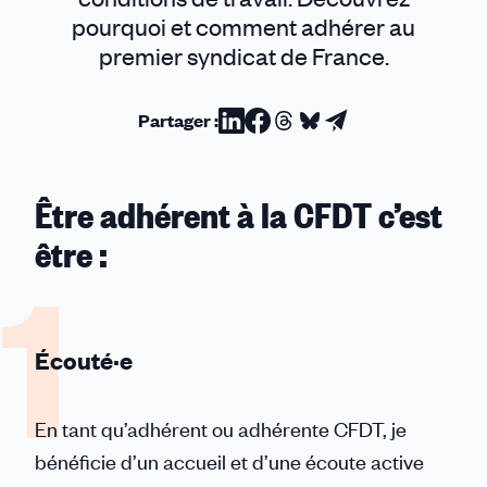
pourquoi et comment adhérer au
premier syndicat de France.
Partager :
Partager
Partager
Partager
Partager
Partager
sur
sur
sur
sur
par
Linkedin
Facebook
Threads
Bluesky
email
Être adhérent à la CFDT c’est
être :
Écouté·e
En tant qu’adhérent ou adhérente CFDT, je
bénéficie d’un accueil et d’une écoute active