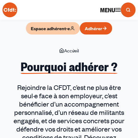
Panneau de gestion des cookies
MENU
Espace adhérent·e
Adhérer
Vous
Accueil
__Pourquoi
êtes
adhérer
Pourquoi adhérer ?
ici
?
__
Rejoindre la CFDT, c’est ne plus être
seul·e face à son employeur, c’est
bénéficier d’un accompagnement
personnalisé, d’un réseau de militants
engagés, et de services concrets pour
défendre vos droits et améliorer vos
conditions de travail. Découvrez