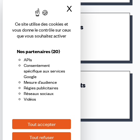
X
Masquer le bandea
Ce site utilise des cookies et
Les congés spécifiques
vous donne le contrôle sur ceux
que vous souhaitez activer
Sélectionner
Nos partenaires
(20)
APIs
Consentement
spécifique aux services
Google
Mesure d'audience
Les jours fériés et ponts
Régies publicitaires
Réseaux sociaux
Vidéos
Sélectionner
Tout accepter
Tout refuser