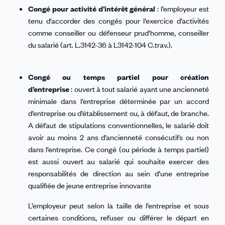
sur
sur
sur
sur
par
Congé pour activité d’intérêt général
: l’employeur est
Linkedin
Facebook
Threads
Bluesky
email
tenu d’accorder des congés pour l’exercice d’activités
comme conseiller ou défenseur prud’homme, conseiller
du salarié (art. L.3142-36 à L3142-104 C.trav.).
Congé ou temps partiel pour création
d’entreprise
: ouvert à tout salarié ayant une ancienneté
minimale dans l’entreprise déterminée par un accord
d’entreprise ou d’établissement ou, à défaut, de branche.
A défaut de stipulations conventionnelles, le salarié doit
avoir au moins 2 ans d’ancienneté consécutifs ou non
dans l’entreprise. Ce congé (ou période à temps partiel)
est aussi ouvert au salarié qui souhaite exercer des
responsabilités de direction au sein d’une entreprise
qualifiée de jeune entreprise innovante
L’employeur peut selon la taille de l’entreprise et sous
certaines conditions, refuser ou différer le départ en