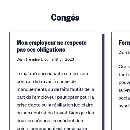
Congés
Mon employeur ne respecte
Form
pas ses obligations
Dernièr
Dernière mise à jour le 18 juin 2026
Que v
Le salarié qui souhaite rompre son
tant 
contrat de travail à cause de
pouv
manquements ou de faits fautifs de la
suivr
part de l’employeur peut opter pour la
socia
prise d’acte ou la résiliation judiciaire
syndi
de son contrat de travail. Bien que les
deux procédures possèdent des
points communs, il est nécessaire