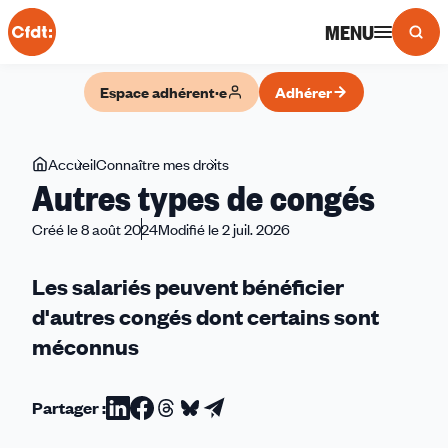
Panneau de gestion des cookies
MENU
Espace adhérent·e
Adhérer
Vous
Accueil
Connaître mes droits
Autres
Autres types de congés
êtes
types
ici
de
Créé le 8 août 2024
Modifié le 2 juil. 2026
congés
Les salariés peuvent bénéficier
d'autres congés dont certains sont
méconnus
Partager :
Partager
Partager
Partager
Partager
Partager