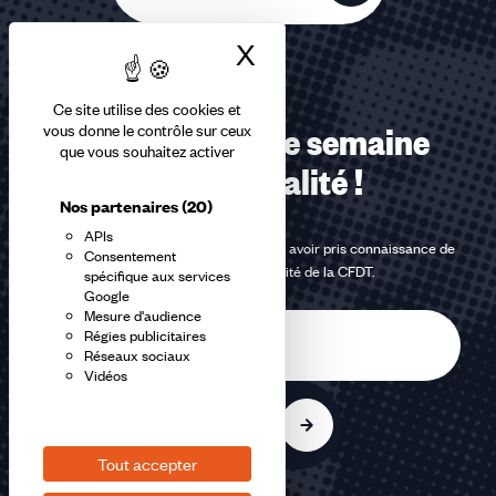
X
Masquer le bandea
Ce site utilise des cookies et
vous donne le contrôle sur ceux
Recevez chaque semaine
que vous souhaitez activer
notre actualité !
Nos partenaires
(20)
APIs
En m'inscrivant à la newsletter, j'affirme avoir pris connaissance de
Consentement
la
politique de confidentialité de la CFDT
.
spécifique aux services
Google
Mesure d'audience
E-
Régies publicitaires
mail
Réseaux sociaux
Vidéos
S'inscrire
Tout accepter