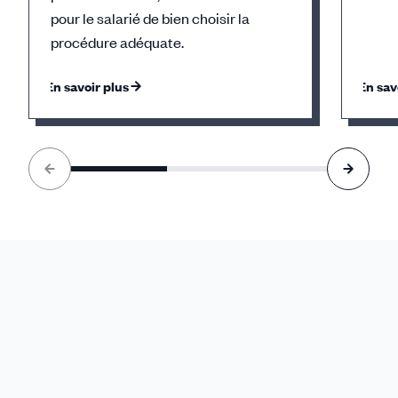
pour le salarié de bien choisir la
procédure adéquate.
En savoir plus
En sav
Élément
1
sur
3
accessible