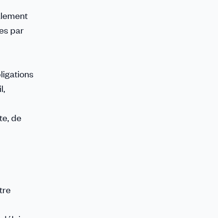
ralement
es par
ligations
l,
te, de
tre