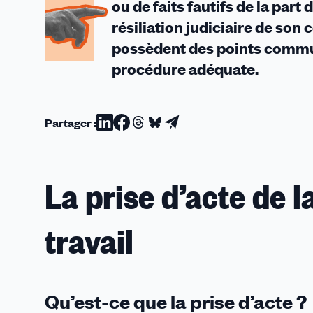
ou de faits fautifs de la part
résiliation judiciaire de son
possèdent des points communs,
procédure adéquate.
Partager :
Partager
Partager
Partager
Partager
Partager
sur
sur
sur
sur
par
Linkedin
Facebook
Threads
Bluesky
email
La prise d’acte de 
travail
Qu’est-ce que la prise d’acte ?