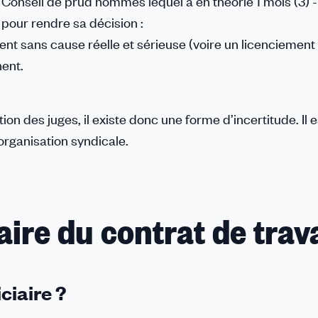
 Conseil de prud’hommes lequel a en théorie 1 mois (3) -
 pour rendre sa décision :
ment sans cause réelle et sérieuse (voire un licenciement
hent.
ation des juges, il existe donc une forme d’incertitude. Il 
rganisation syndicale.
iaire du contrat de trava
iciaire ?