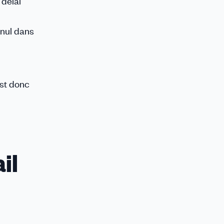
 délai
 nul dans
est donc
il