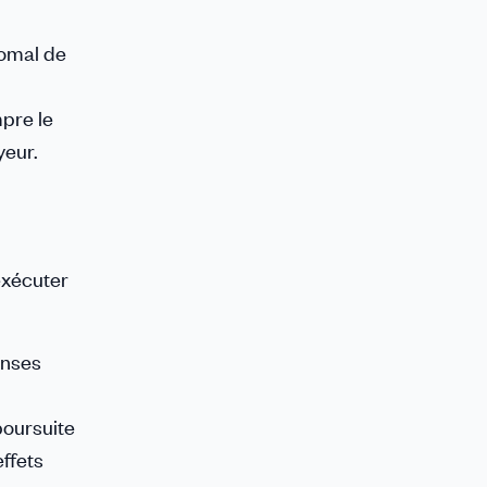
homal de
mpre le
yeur.
’exécuter
onses
poursuite
effets