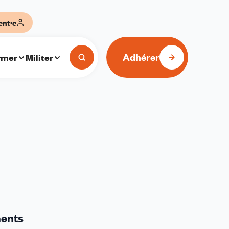
ent·e
Adhérer
rmer
Militer
ments