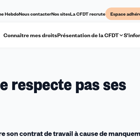
me Hebdo
Nous contacter
Nos sites
La CFDT recrute
Espace adhér
Connaître mes droits
Présentation de la CFDT
S'info
 respecte pas ses
pre son contrat de travail à cause de manque