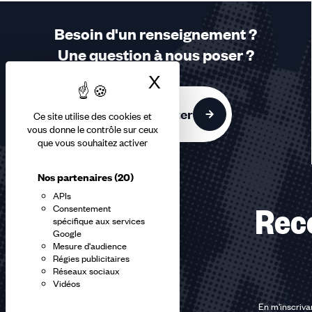
3
sur
Besoin d'un renseignement ?
3
Une question à nous poser ?
accessibles
X
Masquer le bandea
Nous contacter
Ce site utilise des cookies et
vous donne le contrôle sur ceux
que vous souhaitez activer
Nos partenaires
(20)
APIs
Consentement
Rec
spécifique aux services
Google
Mesure d'audience
Régies publicitaires
Réseaux sociaux
Vidéos
En m'inscrivan