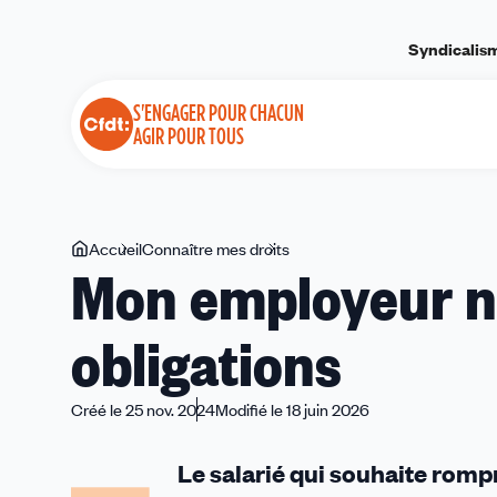
Panneau de gestion des cookies
Syndicalis
S'ENGAGER POUR CHACUN
AGIR POUR TOUS
Vous
Accueil
Connaître mes droits
Mon
Mon employeur ne
êtes
employeur
ici
ne
obligations
respecte
pas
ses
Créé le 25 nov. 2024
Modifié le 18 juin 2026
obligations
Le salarié qui souhaite rom