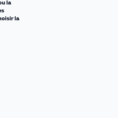
ou la
es
oisir la