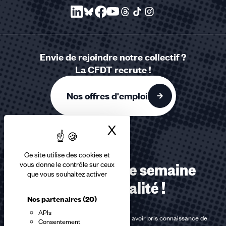
Envie de rejoindre notre collectif ?
La CFDT recrute !
Nos offres d'emploi
X
Masquer le bandea
Ce site utilise des cookies et
vous donne le contrôle sur ceux
Recevez chaque semaine
que vous souhaitez activer
notre actualité !
Nos partenaires
(20)
APIs
En m'inscrivant à la newsletter, j'affirme avoir pris connaissance de
Consentement