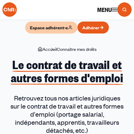
Panneau de gestion des cookies
MENU
Espace adhérent·e
Adhérer
Vous
Accueil
Connaître mes droits
Le
êtes
contrat
Le contrat de travail et
ici
de
autres formes d'emploi
travail
et
autres
formes
Retrouvez tous nos articles juridiques
d'emploi
sur le contrat de travail et autres formes
d'emploi (portage salarial,
indépendants, apprentis, travailleurs
détachés, etc.)