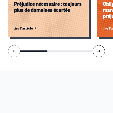
Préjudice nécessaire : toujours
Obli
plus de domaines écartés
manq
préj
Lire l'article
Lire l'
Élément
1
sur
3
accessible