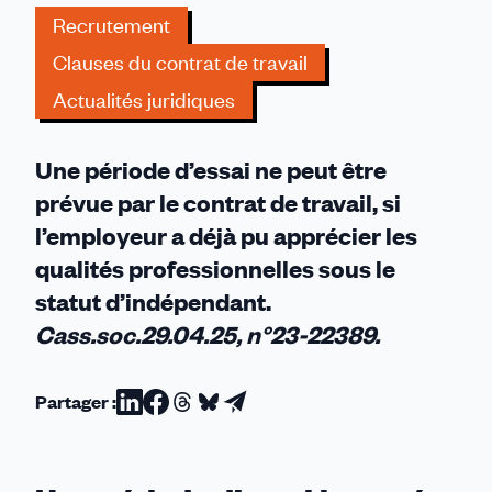
qualités
Recrutement
professionnelles
Clauses du contrat de travail
peuvent
Actualités juridiques
être
appréciées
!
Une période d’essai ne peut être
prévue par le contrat de travail, si
l’employeur a déjà pu apprécier les
qualités professionnelles sous le
statut d’indépendant.
Cass.soc.29.04.25, n°23-22389.
Partager :
Partager
Partager
Partager
Partager
Partager
sur
sur
sur
sur
par
Linkedin
Facebook
Threads
Bluesky
email