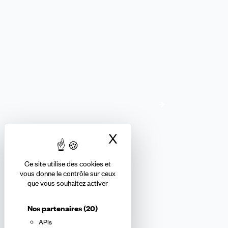
Envie de rejoindre notre collectif ?
La CFDT recrute !
Nos offres d'emploi
X
Masquer le bandea
Ce site utilise des cookies et
vous donne le contrôle sur ceux
Recevez chaque semaine
que vous souhaitez activer
notre actualité !
Nos partenaires
(20)
APIs
En m'inscrivant à la newsletter, j'affirme avoir pris connaissance de