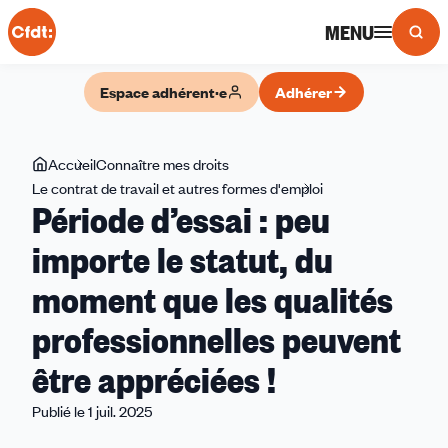
Panneau de gestion des cookies
MENU
Espace adhérent·e
Adhérer
Vous
Accueil
Connaître mes droits
êtes
Le contrat de travail et autres formes d'emploi
Période
Période d’essai : peu
ici
d’essai
:
importe le statut, du
peu
moment que les qualités
importe
le
professionnelles peuvent
statut,
du
être appréciées !
moment
Publié le 1 juil. 2025
que
les