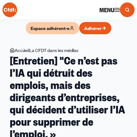
Panneau de gestion des cookies
MENU
Espace adhérent·e
Adhérer
Vous
Accueil
La CFDT dans les médias
[Entretien]
[Entretien] "Ce n’est pas
êtes
"Ce
ici
n’est
l’IA qui détruit des
pas
emplois, mais des
l’IA
qui
dirigeants d’entreprises,
détruit
des
qui décident d’utiliser l’IA
emplois,
pour supprimer de
mais
des
l’emploi. »
dirigeants