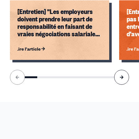
[Entretien] "Les employeurs
[Ent
doivent prendre leur part de
pas 
responsabilité en faisant de
entr
vraies négociations salariales,
d'av
en intégrant l'augmentation du
prix de la vie et des dépenses
Lire l'article
Lire l'
contraintes"
Élément
1
sur
8
accessible