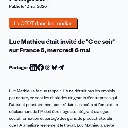
d’entreprises,
Publié le 12 mai 2026
qui
décident
La CFDT dans les médias
d’utiliser
l’IA
pour
Luc Mathieu était invité de "C ce soir"
supprimer
sur France 5, mercredi 6 mai
de
l’emploi.
»
Partager :
Partager
Partager
Partager
Partager
Partager
sur
sur
sur
sur
par
Linkedin
Facebook
Threads
Bluesky
email
Luc Mathieu a fait un rappel : l’IA ne détruit pas les emplois
par nature, ce sont les choix des dirigeants d'entreprises qui
l’utilisent prioritairement pour réduire les coûts et l’emploi. Le
déploiement de l'IA doit être négocié, intégrant dialogue
social, formation et partage des gains de productivité, afin
que l’IA améliore réellement le travail. Luc Mathieu a alerté