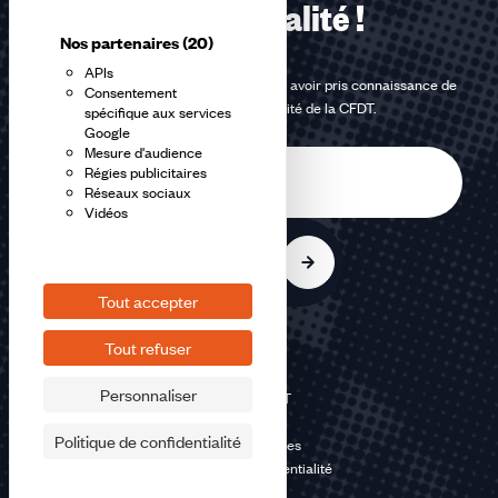
notre actualité !
Nos partenaires
(20)
APIs
En m'inscrivant à la newsletter, j'affirme avoir pris connaissance de
Consentement
la
politique de confidentialité de la CFDT
.
spécifique aux services
Google
Mesure d'audience
E-
Régies publicitaires
mail
Réseaux sociaux
Vidéos
S'inscrire
Tout accepter
Tout refuser
Personnaliser
©2026 CFDT
Plan du site
Politique de confidentialité
Mentions légales
Politique de confidentialité