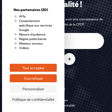
notre actualité !
Nos partenaires
(20)
APIs
En m'inscrivant à la newsletter, j'affirme avoir pris connaissance de
Consentement
la
politique de confidentialité de la CFDT
.
spécifique aux services
Google
Mesure d'audience
E-
Régies publicitaires
mail
Réseaux sociaux
Vidéos
S'inscrire
Tout accepter
Tout refuser
Personnaliser
©2026 CFDT
Plan du site
Politique de confidentialité
Mentions légales
Politique de confidentialité