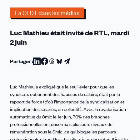
conventions
La CFDT dans les médias
collectives
non
révisées
Luc Mathieu était invité de RTL, mardi
depuis
2 juin
plus
de
5
Partager :
Partager
Partager
Partager
Partager
Partager
ans."
sur
sur
sur
sur
par
Linkedin
Facebook
Threads
Bluesky
email
Luc Mathieu a expliqué que le seul levier pour que les
syndicats obtiennent des hausses de salaire, était par le
rapport de force (d'où l'importance de la syndicalisation et
implication des salariés, en collectif). Avec la revalorisation
automatique du Smic le 1er juin, 70% des branches
professionnelles ont désormais plusieurs niveaux de
rémunération sous le Smic, ce qui bloque les parcours
professionnels et rend les classifications obsolètes. Il insiste