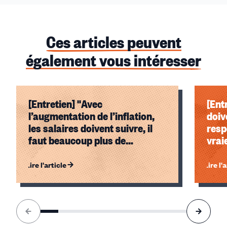
Ces articles peuvent
également vous intéresser
[Entretien] "Avec
[Ent
l’augmentation de l’inflation,
doiv
les salaires doivent suivre, il
resp
faut beaucoup plus de
vrai
négociations salariales."
en i
prix
Lire l'article
Lire l'
cont