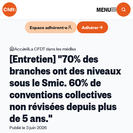
Panneau de gestion des cookies
MENU
Espace adhérent·e
Adhérer
Vous
Accueil
La CFDT dans les médias
[Entretien]
[Entretien] "70% des
êtes
"70%
ici
des
branches ont des niveaux
branches
sous le Smic. 60% de
ont
des
conventions collectives
niveaux
sous
non révisées depuis plus
le
de 5 ans."
Smic.
60%
Publié le 3 juin 2026
de