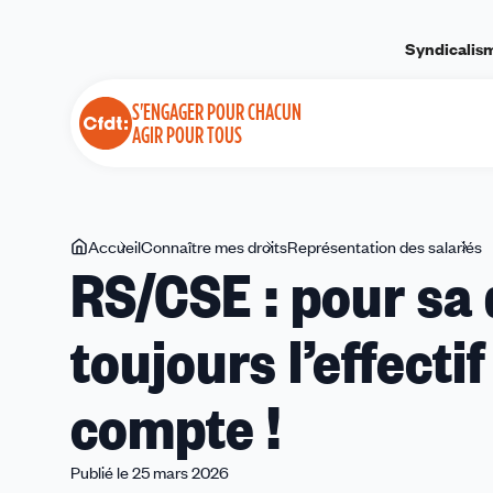
Panneau de gestion des cookies
Syndicalis
S'ENGAGER POUR CHACUN
AGIR POUR TOUS
Vous
Accueil
Connaître mes droits
Représentation des salariés
R
RS/CSE : pour sa 
êtes
:
ici
p
toujours l’effectif
s
d
c
compte !
t
l
d
Publié le 25 mars 2026