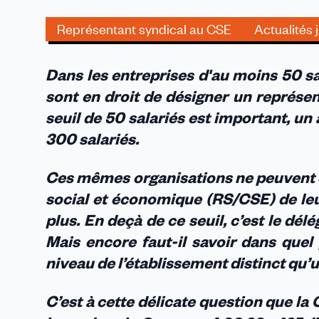
l
q
Représentant syndical au CSE
Actualités 
c
!
Dans les entreprises d'au moins 50 sa
sont en droit de désigner un représe
seuil de 50 salariés est important, un 
300 salariés.
Ces mêmes organisations ne peuvent e
social et économique (RS/CSE) de leu
plus. En deçà de ce seuil, c’est le dél
Mais encore faut-il savoir dans quel p
niveau de l’établissement distinct qu’
C’est à cette délicate question que la