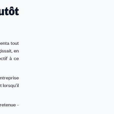
tôt
enta tout
issait, en
ectif à ce
entreprise
 lorsqu’il
 retenue -