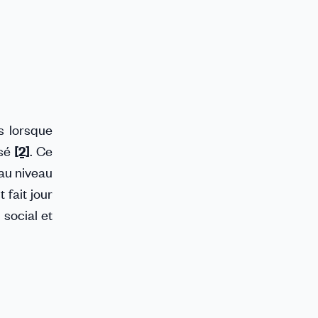
s lorsque
isé
[2]
. Ce
 au niveau
 fait jour
 social et