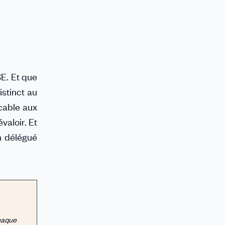
E. Et que
istinct au
icable aux
valoir. Et
n délégué
haque