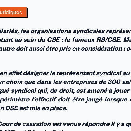
’entreprise
ui
juridiques
ompte
lariés, les organisations syndicales représe
ntant au sein du CSE : le fameux RS/CSE. Ma
autre doit aussi être pris en considération : c
n effet désigner le représentant syndical a
r choix que dans les entreprises de 300 sal
égué syndical qui, de droit, est amené à jouer 
érimètre l’effectif doit être jaugé lorsque 
un CSE est mis en place.
 Cour de cassation est venue répondre il y a 