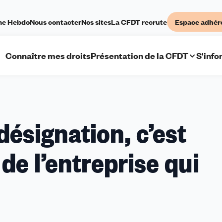
me Hebdo
Nous contacter
Nos sites
La CFDT recrute
Espace adhér
Connaître mes droits
Présentation de la CFDT
S'info
S/CSE
désignation, c’est
our
 de l’entreprise qui
a
ésignation,
’est
oujours
’effectif
e