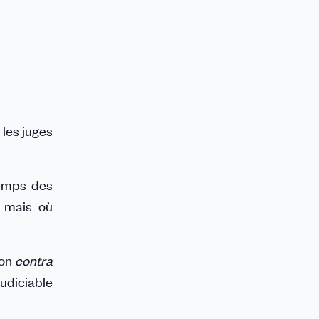
 les juges
temps des
, mais où
ion
contra
udiciable