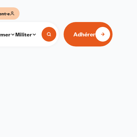
ent·e
Adhérer
rmer
Militer