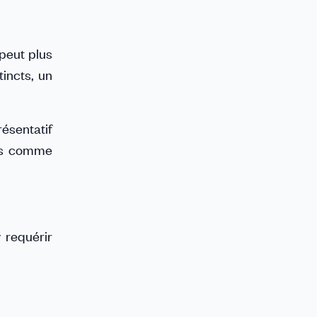
 peut plus
incts, un
résentatif
pas comme
y requérir