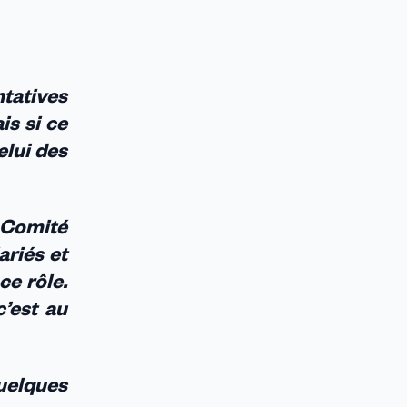
ntatives
is si ce
elui des
u Comité
ariés et
ce rôle.
c’est au
quelques