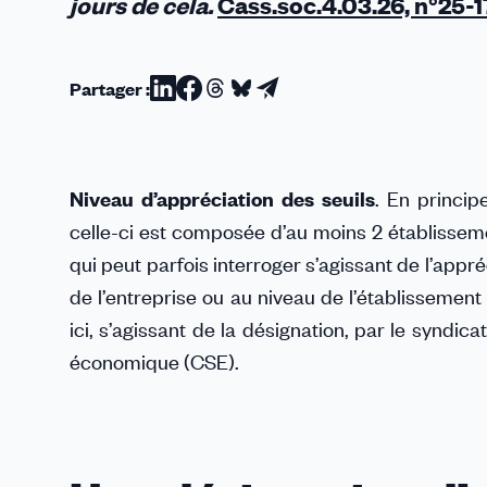
jours de cela.
Cass.soc.4.03.26, n°25-17
Partager :
Partager
Partager
Partager
Partager
Partager
sur
sur
sur
sur
par
Linkedin
Facebook
Threads
Bluesky
email
Niveau d’appréciation des seuils
. En princip
celle-ci est composée d’au moins 2 établissemen
qui peut parfois interroger s’agissant de l’appréc
de l’entreprise ou au niveau de l’établissement
ici, s’agissant de la désignation, par le syndic
économique (CSE).