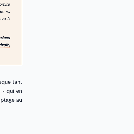
comité
SE »
…
ouve à
rises
droit,
isque tant
e - qui en
omptage au