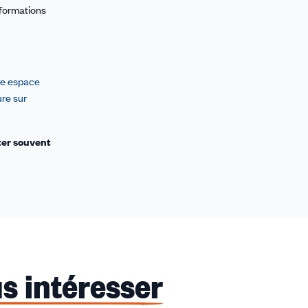
 formations
tre espace
ure sur
ter souvent
s intéresser