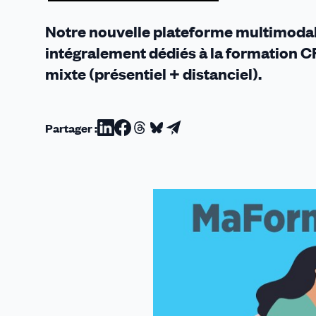
rés
aux
Notre nouvelle plateforme multimodal
adh
intégralement dédiés à la formation CF
CF
mixte (présentiel + distanciel).
!
Partager :
Partager
Partager
Partager
Partager
Partager
sur
sur
sur
sur
par
Linkedin
Facebook
Threads
Bluesky
email