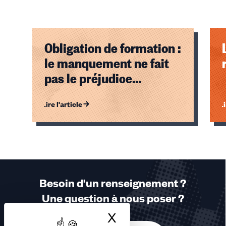
Obligation de formation :
le manquement ne fait
pas le préjudice…
Lire l'article
Li
Éléments
1,
2,
3
sur
Besoin d'un renseignement ?
3
Une question à nous poser ?
accessibles
X
Masquer le bandea