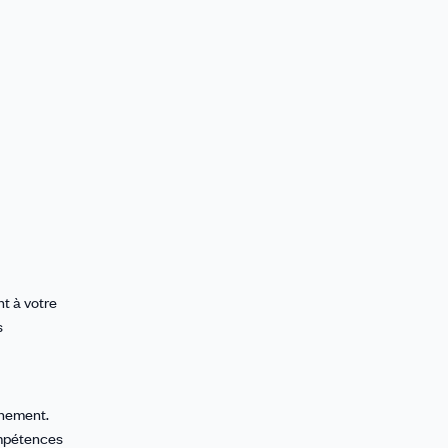
t à votre
s
nnement.
ompétences