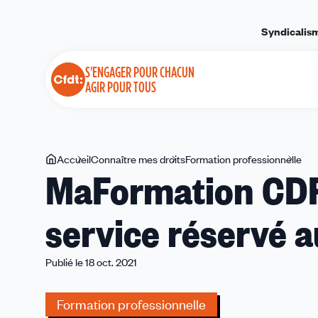
Panneau de gestion des cookies
Syndicalis
S'ENGAGER POUR CHACUN
AGIR POUR TOUS
Vous
Accueil
Connaître mes droits
Formation professionnelle
MaF
MaFormation CDFT
êtes
CD
ici
en
service réservé 
1
clic
:
Publié le 18 oct. 2021
le
no
Formation professionnelle
ser