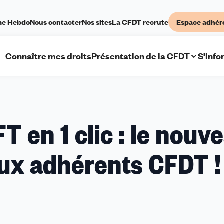
me Hebdo
Nous contacter
Nos sites
La CFDT recrute
Espace adhér
Connaître mes droits
Présentation de la CFDT
S'info
ormation
 en 1 clic : le nouv
FT
aux adhérents CFDT !
uveau
vice