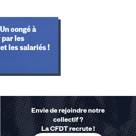
 Un congé à
 par les
et les salariés !
Envie de rejoindre notre
collectif ?
La CFDT recrute !