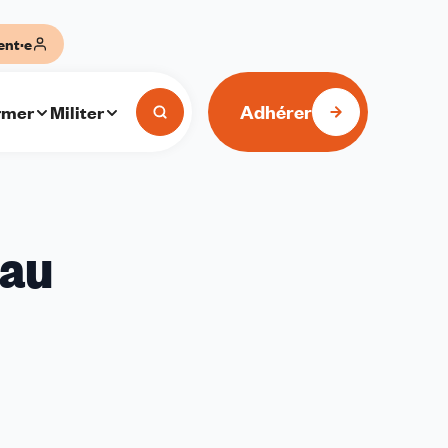
ent·e
Adhérer
rmer
Militer
eau