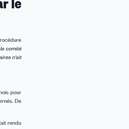
r le
 procédure
le comité
ires n'ait
 mois pour
cernés. De
’ait rendu