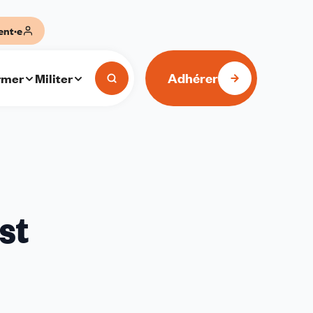
ent·e
Adhérer
rmer
Militer
st