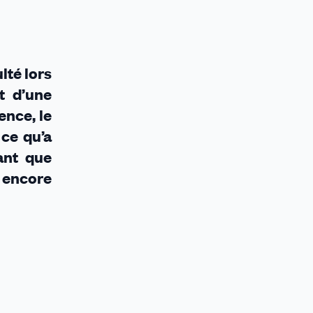
lté lors
t d’une
ence, le
 ce qu’a
ant que
s encore