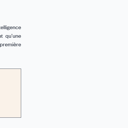
telligence
nt qu’une
 première