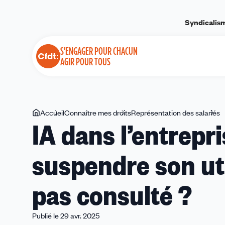
Panneau de gestion des cookies
Syndicalis
S'ENGAGER POUR CHACUN
AGIR POUR TOUS
Vous
Accueil
Connaître mes droits
Représentation des salariés
I
IA dans l’entrepris
êtes
d
ici
l
suspendre son util
:
l
j
pas consulté ?
p
il
s
Publié le 29 avr. 2025