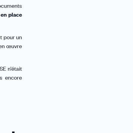
ocuments
 en place
nt pour un
 en œuvre
SE n’était
s encore