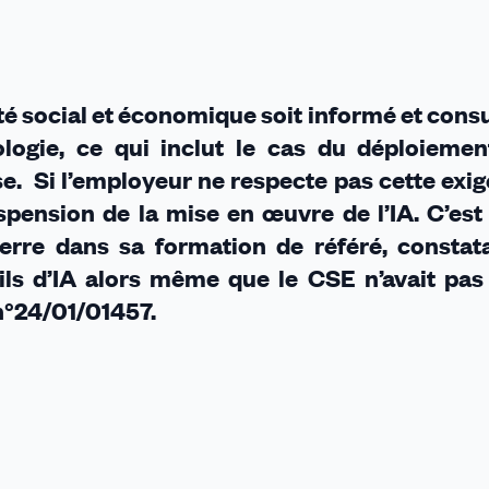
on
tilisation
e
é social et économique soit informé et consu
SE
’est
ologie, ce qui inclut le cas du déploiemen
as
rise. Si l’employeur ne respecte pas cette exig
onsulté
spension de la mise en œuvre de l’IA. C’est
terre dans sa formation de référé, constat
utils d’IA alors même que le CSE n’avait pa
 n°24/01/01457.