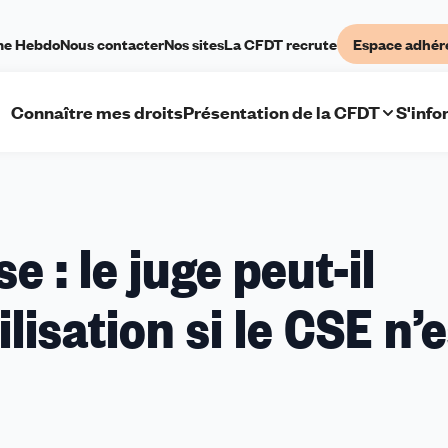
me Hebdo
Nous contacter
Nos sites
La CFDT recrute
Espace adhér
Connaître mes droits
Présentation de la CFDT
S'info
A
e : le juge peut-il
ans
’entreprise
isation si le CSE n’e
e
uge
eut-
uspendre