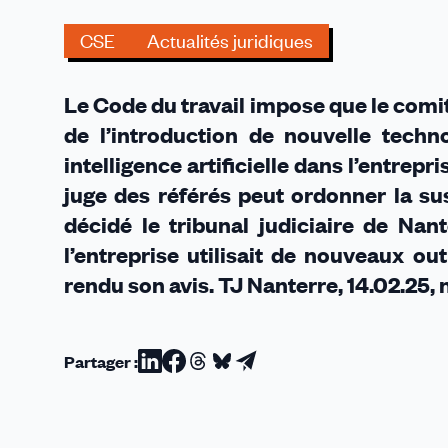
s
u
CSE
Actualités juridiques
si
l
Le Code du travail impose que le comit
C
n
de l’introduction de nouvelle techn
p
intelligence artificielle dans l’entrep
c
juge des référés peut ordonner la su
?
décidé le tribunal judiciaire de Nan
l’entreprise utilisait de nouveaux o
rendu son avis. TJ Nanterre, 14.02.25,
Partager :
Partager
Partager
Partager
Partager
Partager
sur
sur
sur
sur
par
Linkedin
Facebook
Threads
Bluesky
email