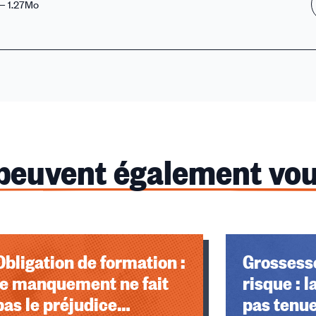
— 1.27Mo
 peuvent également vou
Obligation de formation :
Grossesse
le manquement ne fait
risque : l
pas le préjudice…
pas tenue