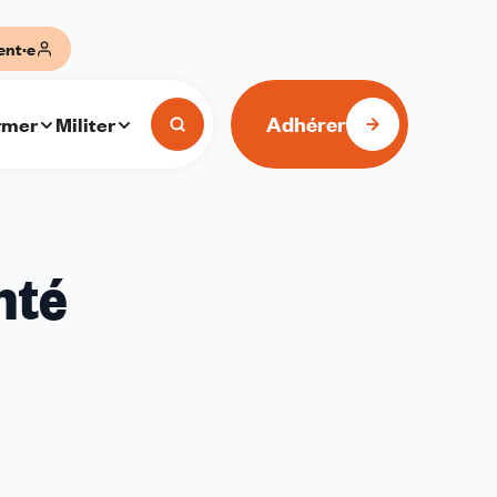
ent·e
Adhérer
rmer
Militer
nté