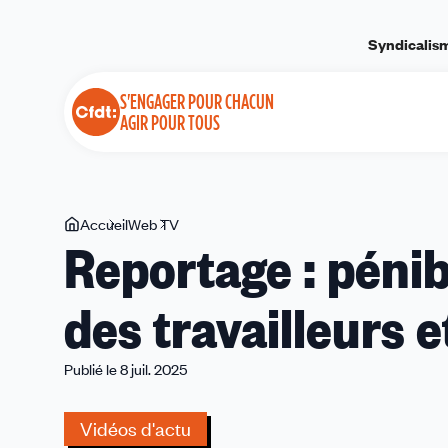
Panneau de gestion des cookies
Syndicalis
S'ENGAGER POUR CHACUN
AGIR POUR TOUS
Vous
Accueil
Web TV
Reportage
Reportage : pénibi
êtes
:
ici
pénibilité,
des travailleurs e
préserver
la
santé
Publié le 8 juil. 2025
des
travailleurs
Vidéos d'actu
et