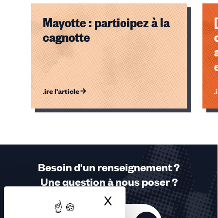
Mayotte : participez à la
cagnotte
Lire l'article
Li
Éléments
1,
2,
3
sur
Besoin d'un renseignement ?
3
Une question à nous poser ?
accessibles
X
Masquer le bandea