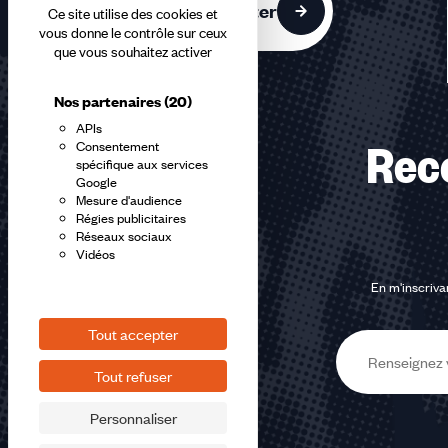
Nous contacter
Ce site utilise des cookies et
vous donne le contrôle sur ceux
que vous souhaitez activer
Nos partenaires
(20)
APIs
Consentement
Rec
spécifique aux services
Google
Mesure d'audience
Régies publicitaires
Réseaux sociaux
Vidéos
En m'inscrivan
Tout accepter
E-
Tout refuser
mail
Personnaliser