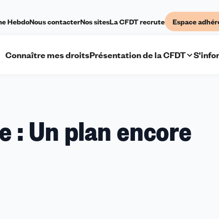
me Hebdo
Nous contacter
Nos sites
La CFDT recrute
Espace adhér
Connaître mes droits
Présentation de la CFDT
S'info
on
 : Un plan encore
opéenne
n
ore
ffisant