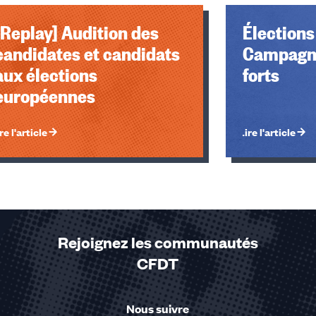
[Replay] Audition des
Élections
candidates et candidats
Campagne
aux élections
forts
européennes
re l'article
Lire l'article
Rejoignez les communautés
CFDT
u des cookies
Nous suivre