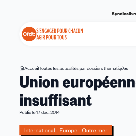
Panneau de gestion des cookies
Syndicalis
S'ENGAGER POUR CHACUN
AGIR POUR TOUS
Vous
Accueil
Toutes les actualités par dossiers thématiques
Uni
Union européenne
êtes
eur
ici
:
insuffisant
Un
pla
enc
Publié le 17 déc. 2014
insu
International - Europe - Outre mer