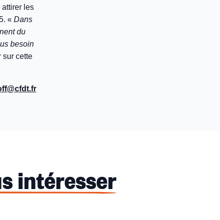
attirer les
15. «
Dans
nnent du
lus besoin
sur cette
ff@cfdt.fr
s intéresser