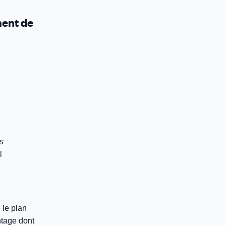
ment de
s
l
 le plan
ntage dont