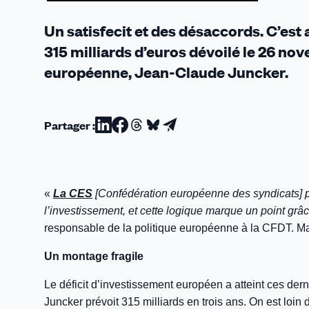
Un satisfecit et des désaccords. C’est
315 milliards d’euros dévoilé le 26 no
européenne, Jean-Claude Juncker.
Partager :
Partager
Partager
Partager
Partager
Partager
sur
sur
sur
sur
par
Linkedin
Facebook
Threads
Bluesky
email
«
La CES
[Confédération européenne des syndicats] pré
l’investissement, et cette logique marque un point grâc
responsable de la politique européenne à la CFDT. M
Un montage fragile
Le déficit d’investissement européen a atteint ces der
Juncker prévoit 315 milliards en trois ans. On est loi