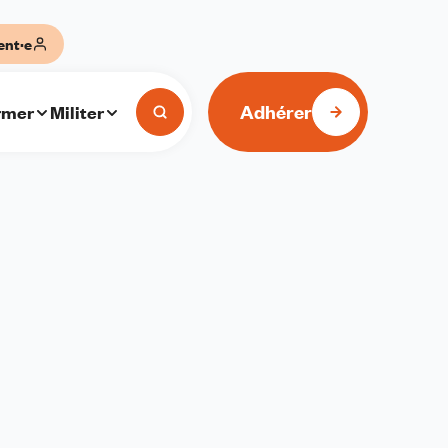
ent·e
Adhérer
rmer
Militer