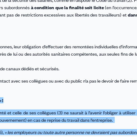
 de la sécurité des salariés, comme en dispose le Code du travail (2). Po
eurs subordonnés
à condition que la
finalité soit licite
(en l’occurrence,
nt pas de restrictions excessives aux libertés des travailleurs) et
dans
sonnes, leur obligation d’effectuer des remontées individuelles d’informa
s de lui ou des autorités sanitaires compétentes, aux seules fins de l
, de canaux dédiés et sécurisés.
ontact avec ses collègues ou avec du public n’a pas le devoir de faire re
 !
 et celle de ses collègues (3) ne saurait à l’avenir l’obliger à utiliser 
vernement) en cas de reprise du travail dans l’entreprise.
5),
« les employeurs ou toute autre personne ne devraient pas subordon