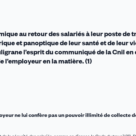
nées
té
que au retour des salariés à leur poste de tr
ailleurs
ique et panoptique de leur santé et de leur vi
iligrane l’esprit du communiqué de la Cnil en
e l’employeur en la matière. (1)
oyeur ne lui confère pas un pouvoir illimité de collecte 