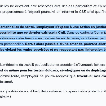
quelles ne devraient être réservées qu’à des cas particuliers et en r
re proportionnée à l’objectif poursuivi, en informer le CSE ainsi que l’
personnelles de santé, l’employeur s’expose à une action en justice
ssibilité que ce dernier saisisse la Cnil.
Dans ce cadre, la Commis
des données collectées, ou encore mettre en demeure, sanctionner pé
es personnelles.
Serait alors passible d’une amende pouvant aller
rise violant les règles susvisées et ne respectant pas l’injonction 
 médecine du travail) peut collecter et accéder à d’éventuels fichiers
 est de même pour les tests médicaux, sérologiques ou de dépistag
Somme toute, l’employeur ne pourra recevoir que
l’éventuel avis d’
de santé.
t pas question, on le voit bien, de construire un « après » où la protection 
itaire !