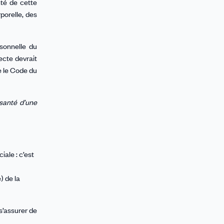
nté de cette
porelle, des
sonnelle du
ecte devrait
 le Code du
 santé d’une
iale : c’est
) de la
s’assurer de