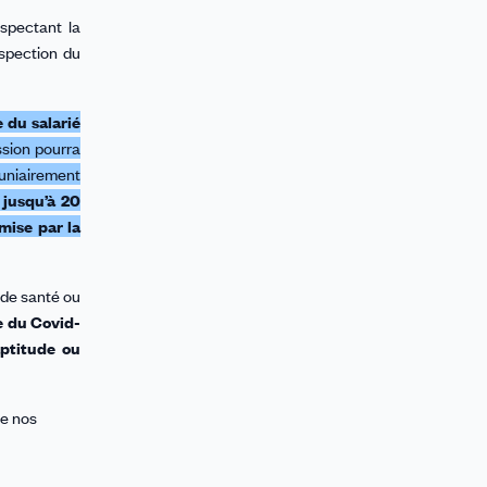
espectant la
inspection du
 du salarié
sion pourra
cuniairement
 jusqu’à 20
émise par la
 de santé ou
e du Covid-
aptitude ou
de nos