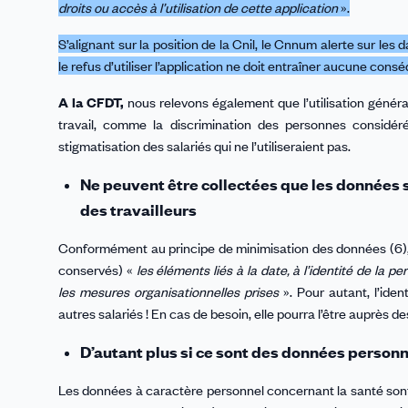
droits ou accès à l’utilisation de cette application
».
S’alignant sur la position de la Cnil, le Cnnum alerte sur les
le refus d’utiliser l’application ne doit entraîner aucune cons
A la CFDT,
nous relevons également que l’utilisation généra
travail, comme la discrimination des personnes considé
stigmatisation des salariés qui ne l’utiliseraient pas.
Ne peuvent être collectées que les données s
des travailleurs
Conformément au principe de minimisation des données (6), s
conservés) «
les éléments liés à la date, à l’identité de la p
les mesures organisationnelles prises
». Pour autant, l’ide
autres salariés ! En cas de besoin, elle pourra l’être auprès
D’autant plus si ce sont des données personne
Les données à caractère personnel concernant la santé sont 