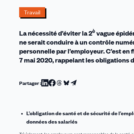
les
don
Travail
de
san
è
des
La nécessité d’éviter la 2
vague épidémi
trav
ne serait conduire à un contrôle numér
personnelle par l’employeur. C’est en f
7 mai 2020, rappelant les obligations d
Partager :
Partager
Partager
Partager
Partager
Partager
sur
sur
sur
sur
par
Linkedin
Facebook
Threads
Bluesky
email
L’obligation de santé et de sécurité de l’empl
données des salariés