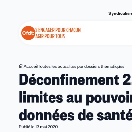
Panneau de gestion des cookies
Syndicalis
S'ENGAGER POUR CHACUN
AGIR POUR TOUS
Vous
Accueil
Toutes les actualités par dossiers thématiques
Déc
Déconfinement 2.0
êtes
la
ici
Cnil
limites au pouvoir
rapp
les
limi
données de santé 
au
pou
de c
Publié le 13 mai 2020