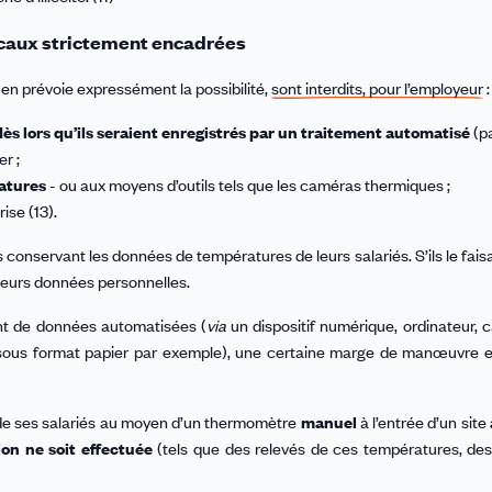
ocaux strictement encadrées
en prévoie expressément la possibilité,
sont interdits, pour l’employeur
:
dès lors qu’ils seraient enregistrés par un traitement automatisé
(p
r ;
atures
- ou aux moyens d’outils tels que les caméras thermiques ;
ise (13).
conservant les données de températures de leurs salariés. S’ils le fais
r leurs données personnelles.
ent de données automatisées (
via
un dispositif numérique, ordinateur, c
 (sous format papier par exemple), une certaine marge de manœuvre e
ure de ses salariés au moyen d’un thermomètre
manuel
à l’entrée d’un site
on ne soit effectuée
(tels que des relevés de ces températures, de