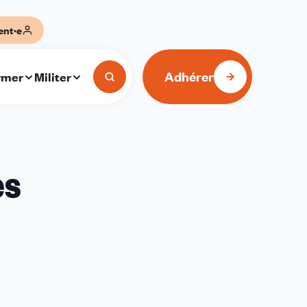
ent·e
Adhérer
rmer
Militer
es