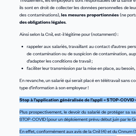
Trivialement, les employeurs sont responsables de la santé et
ils sont en droit de collecter les données personnelles de l
des contaminations),
les mesures proportionnées
(ne porta
des obligations légales
.
Ainsi selon la Cnil, est-il légitime pour (notamment) :
rappeler aux salariés, travaillant au contact d’autres per
de contamination ou de suspicion de contamination, auprè
d’adapter les conditions de travail ;
faciliter leur transmission par la mise en place, au besoin
En revanche, un salarié qui serait placé en télétravail sans c
type d’information à son employeur !
Stop à l’application généralisée de l’appli « STOP-COVID »
Plus prospectivement, le devoir du salarié de protéger sa santé
STOP-COVID (pour un déploiement prévu début juin par le Gou
En effet, conformément aux avis de la Cnil (4) et du Cnnum (