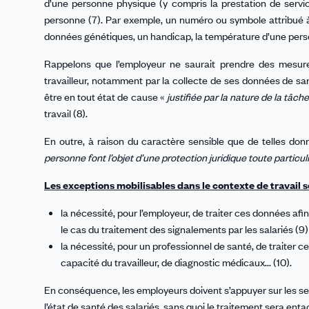
d’une personne physique (y compris la prestation de servic
personne (7). Par exemple, un numéro ou symbole attribué à 
données génétiques, un handicap, la température d’une perso
Rappelons que l’employeur ne saurait prendre des mesures
travailleur, notamment par la collecte de ses données de sant
être en tout état de cause «
justifiée par la nature de la tâc
travail (8).
En outre, à raison du caractère sensible que de telles don
personne font l’objet d’une protection juridique toute particuli
Les exceptions mobilisables dans le contexte de travail so
la nécessité, pour l’employeur, de traiter ces données afin d
le cas du traitement des signalements par les salariés (9) 
la nécessité, pour un professionnel de santé, de traiter ce
capacité du travailleur, de diagnostic médicaux... (10).
En conséquence, les employeurs doivent s’appuyer sur les serv
l’état de santé des salariés, sans quoi le traitement sera entaché