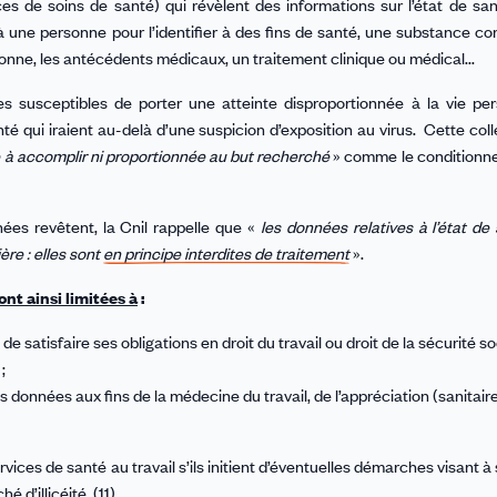
es de soins de santé) qui révèlent des informations sur l’état de sa
une personne pour l’identifier à des fins de santé, une substance cor
nne, les antécédents médicaux, un traitement clinique ou médical...
 susceptibles de porter une atteinte disproportionnée à la vie per
é qui iraient au-delà d’une suspicion d’exposition au virus. Cette coll
he à accomplir ni proportionnée au but recherché
» comme le conditionne
nées revêtent, la Cnil rappelle que «
les données relatives à l’état de
ère : elles sont
en principe interdites de traitement
».
nt ainsi limitées à
:
e satisfaire ses obligations en droit du travail ou droit de la sécurité soc
;
s données aux fins de la médecine du travail, de l’appréciation (sanitaire
ices de santé au travail s’ils initient d’éventuelles démarches visant à 
 d’illicéité. (11)