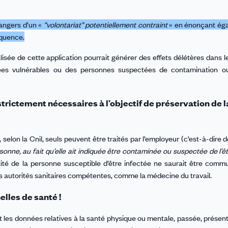
 dangers d’un «
“volontariat” potentiellement contraint
» en énonçant ég
équence.
lisée de cette application pourrait générer des effets délétères dans l
rées vulnérables ou des personnes suspectées de contamination o
trictement nécessaires à l’objectif de préservation de l
elon la Cnil, seuls peuvent être traités par l’employeur (c’est-à-dire
ersonne, au fait qu’elle ait indiquée être contaminée ou suspectée de l’ê
ntité de la personne susceptible d’être infectée ne saurait être com
 des autorités sanitaires compétentes, comme la médecine du travail.
lles de santé !
les données relatives à la santé physique ou mentale, passée, présent