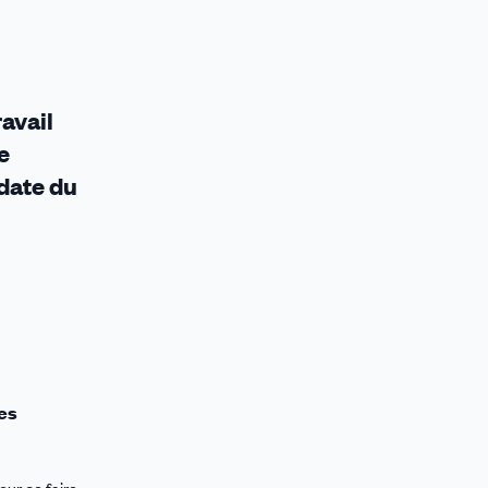
avail
e
 date du
des