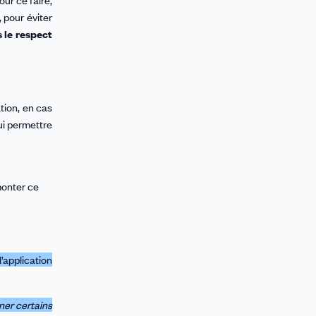
ur ce faire,
 pour éviter
 le respect
tion, en cas
ui permettre
monter ce
l’application
ner certains