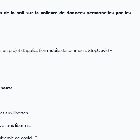
els-de-la-cnil-sur-la-collecte-de-donnees-personnelles-par-les
ur un projet d’application mobile dénommée « StopCovid »
-sante
 et aux libertés.
s et aux libertés.
épidémie de covid-19