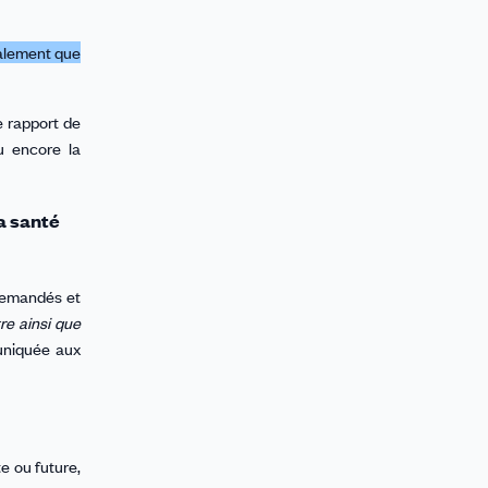
alement que
e rapport de
u encore la
a santé
 demandés et
tre ainsi que
muniquée aux
e ou future,