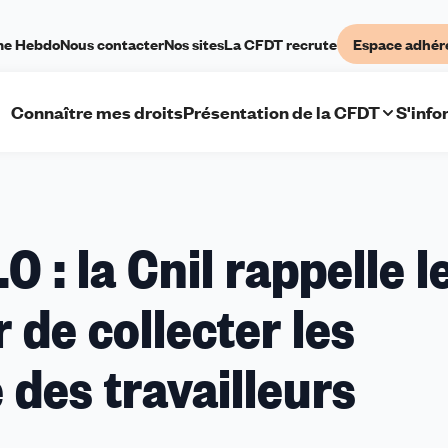
me Hebdo
Nous contacter
Nos sites
La CFDT recrute
Espace adhér
Connaître mes droits
Présentation de la CFDT
S'info
onfinement 2.0 :
 : la Cnil rappelle l
 de collecter les
elle
tes
des travailleurs
voir
ollecter