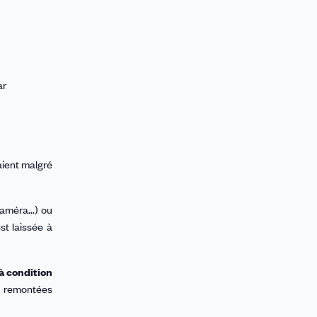
ar
aient malgré
améra...) ou
st laissée à
à condition
s remontées