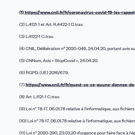
(1) https://www.cnil.fr/fr/coronavirus-covid-19-les-rapp
(2) L.4121-1 et Art. R.4422-1 C.trav.
(3) L.4122-1 C.trav.
(4) CNIL, Délibération n° 2020-046, 24.04.20, portant avis s
(5) CNNum, Avis « StopCovid », 24.04.20.
(6) RGPD. (UE) 2016/679.
(7)
https://www.cnil.fr/fr/quest-ce-ce-quune-donnee-de
(8) Art. L.1121-1 C.trav.
(9) Loi n° 78-17. 06.01.78 relative à l'informatique, aux fichiers
(10) Loi n° 78-17. 06.01.78 relative à l'informatique, aux fichier
(11) Loi n° 2020-290, 23.03.20 d'urgence pour faire face à l'