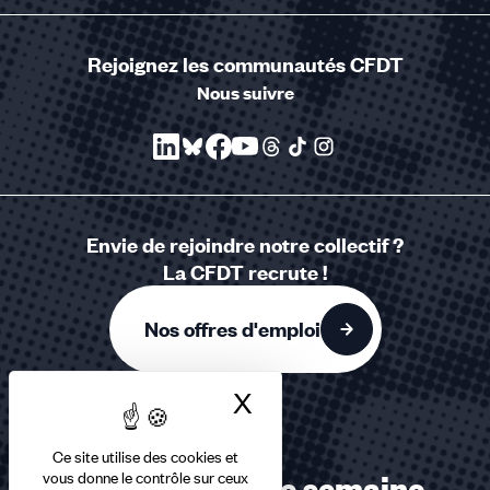
Rejoignez les communautés CFDT
Nous suivre
Envie de rejoindre notre collectif ?
La CFDT recrute !
Nos offres d'emploi
X
Masquer le bandea
Ce site utilise des cookies et
vous donne le contrôle sur ceux
Recevez chaque semaine