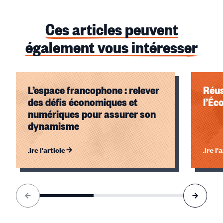
Ces articles peuvent
également vous intéresser
L’espace francophone : relever
Réus
des défis économiques et
l’Éc
numériques pour assurer son
dynamisme
Lire l'article
Lire l'
Élément