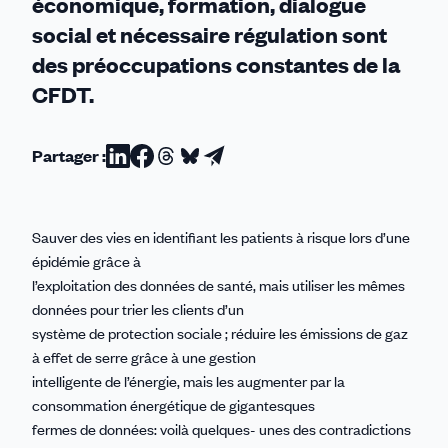
économique, formation, dialogue
social et nécessaire régulation sont
des préoccupations constantes de la
CFDT.
Partager :
Partager
Partager
Partager
Partager
Partager
sur
sur
sur
sur
par
Linkedin
Facebook
Threads
Bluesky
email
Sauver des vies en identifiant les patients à risque lors d’une
épidémie grâce à
l’exploitation des données de santé, mais utiliser les mêmes
données pour trier les clients d’un
système de protection sociale ; réduire les émissions de gaz
à effet de serre grâce à une gestion
intelligente de l’énergie, mais les augmenter par la
consommation énergétique de gigantesques
fermes de données: voilà quelques- unes des contradictions