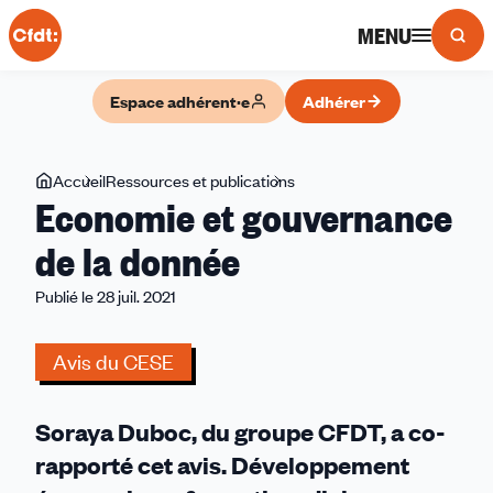
Panneau de gestion des cookies
MENU
Espace adhérent·e
Adhérer
Vous
Accueil
Ressources et publications
Economie
Economie et gouvernance
êtes
et
ici
gouvernance
de la donnée
de
Publié le 28 juil. 2021
la
donnée
Avis du CESE
Soraya Duboc, du groupe CFDT, a co-
rapporté cet avis. Développement