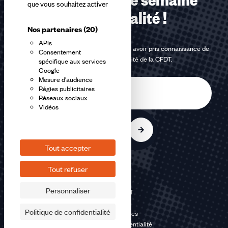
que vous souhaitez activer
notre actualité !
Nos partenaires
(20)
APIs
En m'inscrivant à la newsletter, j'affirme avoir pris connaissance de
Consentement
la
politique de confidentialité de la CFDT
.
spécifique aux services
Google
Mesure d'audience
E-
Régies publicitaires
mail
Réseaux sociaux
Vidéos
S'inscrire
Tout accepter
Tout refuser
Personnaliser
©2026 CFDT
Plan du site
Politique de confidentialité
Mentions légales
Politique de confidentialité