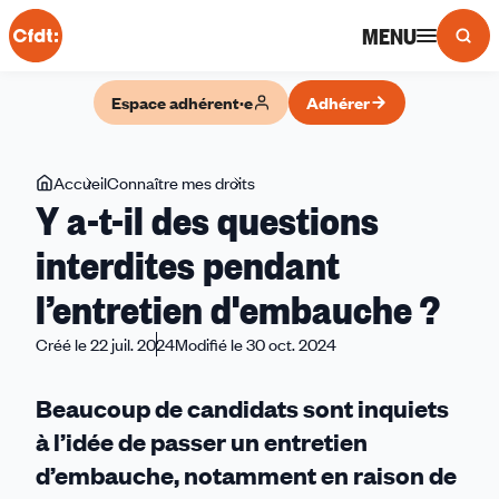
Panneau de gestion des cookies
MENU
Espace adhérent·e
Adhérer
Vous
Accueil
Connaître mes droits
Y
Y a-t-il des questions
êtes
a-
ici
t-
interdites pendant
il
l’entretien d'embauche ?
des
questions
Créé le 22 juil. 2024
Modifié le 30 oct. 2024
interdites
pendant
Beaucoup de candidats sont inquiets
l’entretien
à l’idée de passer un entretien
d'embauche
?
d’embauche, notamment en raison de