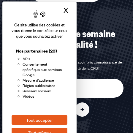
X
Masquer le bandea
Ce site utilise des cookies et
vous donne le contrôle sur ceux
Recevez chaque semaine
que vous souhaitez activer
notre actualité !
Nos partenaires
(20)
APIs
En m'inscrivant à la newsletter, j'affirme avoir pris connaissance de
Consentement
la
politique de confidentialité de la CFDT
.
spécifique aux services
Google
Mesure d'audience
E-
Régies publicitaires
mail
Réseaux sociaux
Vidéos
S'inscrire
Tout accepter
Tout refuser