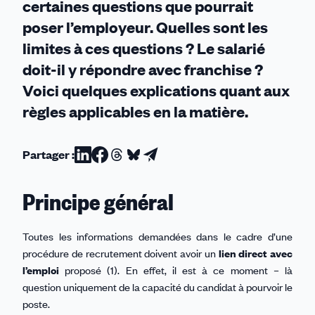
certaines questions que pourrait
poser l’employeur. Quelles sont les
limites à ces questions ? Le salarié
doit-il y répondre avec franchise ?
Voici quelques explications quant aux
règles applicables en la matière.
Partager :
Partager
Partager
Partager
Partager
Partager
sur
sur
sur
sur
par
Principe général
Linkedin
Facebook
Threads
Bluesky
email
Toutes les informations demandées dans le cadre d’une
procédure de recrutement doivent avoir un
lien direct avec
l’emploi
proposé (1). En effet, il est à ce moment – là
question uniquement de la capacité du candidat à pourvoir le
poste.