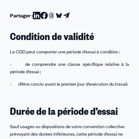
Partager :
Partager
Partager
Partager
Partager
Partager
sur
sur
sur
sur
par
Condition de validité
Linkedin
Facebook
Threads
Bluesky
email
Le CDD peut comporter une période d’essai à condition :
- de comprendre une clause spécifique relative à la
période d’essai ;
- d’être conclu avant le premier jour d’exécution du travail.
Durée de la période d’essai
Sauf usages ou dispositions de votre convention collective
prévoyant des durées inférieures, cette période d’essai ne