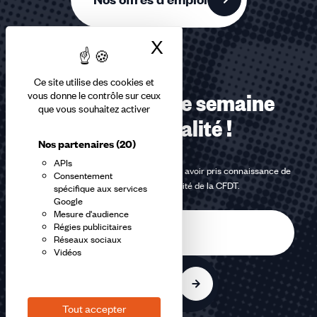
X
Masquer le bandea
Ce site utilise des cookies et
vous donne le contrôle sur ceux
Recevez chaque semaine
que vous souhaitez activer
notre actualité !
Nos partenaires
(20)
APIs
En m'inscrivant à la newsletter, j'affirme avoir pris connaissance de
Consentement
la
politique de confidentialité de la CFDT
.
spécifique aux services
Google
Mesure d'audience
E-
Régies publicitaires
mail
Réseaux sociaux
Vidéos
S'inscrire
Tout accepter