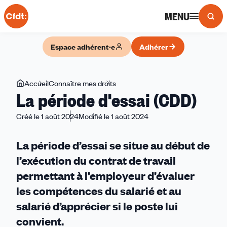
Panneau de gestion des cookies
MENU
Espace adhérent·e
Adhérer
Vous
Accueil
Connaître mes droits
La
La période d'essai (CDD)
êtes
période
ici
d'essai
Créé le 1 août 2024
Modifié le 1 août 2024
(CDD)
La période d’essai se situe au début de
l’exécution du contrat de travail
permettant à l’employeur d’évaluer
les compétences du salarié et au
salarié d’apprécier si le poste lui
convient.