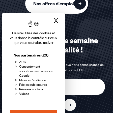
Nos offres d'emploi
X
Masquer le bandea
Ce site utilise des cookies et
vous donne le contrôle sur ceux
Recevez chaque semaine
que vous souhaitez activer
notre actualité !
Nos partenaires
(20)
APIs
En m'inscrivant à la newsletter, j'affirme avoir pris connaissance de
Consentement
la
politique de confidentialité de la CFDT
.
spécifique aux services
Google
Mesure d'audience
E-
Régies publicitaires
mail
Réseaux sociaux
Vidéos
S'inscrire