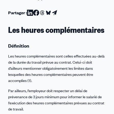
Partager :
Partager
Partager
Partager
Partager
Partager
sur
sur
sur
sur
par
Les heures complémentaires
Linkedin
Facebook
Threads
Bluesky
email
Définition
Les heures complémentaires sont celles effectuées au-delà
de la durée du travail prévue au contrat. Celui-ci doit
d’ailleurs mentionner obligatoirement les limites dans
lesquelles des heures complémentaires peuvent être
accomplies (1).
Par ailleurs, l’employeur doit respecter un délai de
prévenance de 3 jours minimum pour informer le salarié de
l’exécution des heures complémentaires prévues au contrat
de travail.