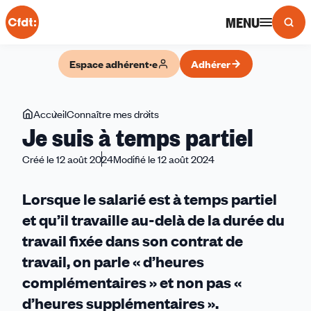
Panneau de gestion des cookies
MENU
Espace adhérent·e
Adhérer
Vous
Accueil
Connaître mes droits
Je
Je suis à temps partiel
êtes
suis
ici
à
Créé le 12 août 2024
Modifié le 12 août 2024
temps
partiel
Lorsque le salarié est à temps partiel
et qu’il travaille au-delà de la durée du
travail fixée dans son contrat de
travail, on parle « d’heures
complémentaires » et non pas «
d’heures supplémentaires ».