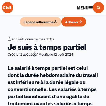
Panneau de gestion des cookies
MENU
Espace adhérent·e
Adhérer
Vous
Accueil
Connaître mes droits
Je
Je suis à temps partiel
êtes
suis
ici
à
Créé le 12 août 2024
Modifié le 12 août 2024
temps
partiel
Le salarié à temps partiel est celui
dont la durée hebdomadaire du travail
est inférieure à la durée légale ou
conventionnelle. Les salariés à temps
partiel bénéficient d’une égalité de
traitement avec les salariés à temps