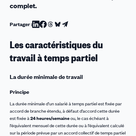
complet.
Partager :
Partager
Partager
Partager
Partager
Partager
sur
sur
sur
sur
par
Les caractéristiques du
Linkedin
Facebook
Threads
Bluesky
email
travail à temps partiel
La durée minimale de travail
Principe
La durée minimale d’un salarié à temps partiel est fixée par
accord de branche étendu, à défaut d’accord cette durée
est fixée à
24 heures/semaine
ou, le cas échéant à
l’équivalent mensuel de cette durée ou à l’équivalent calculé
sur la période prévue par un accord collectif de temps partiel