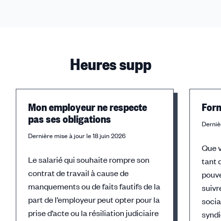
Heures supp
Mon employeur ne respecte
Form
pas ses obligations
Dernièr
Dernière mise à jour le 18 juin 2026
Que v
Le salarié qui souhaite rompre son
tant 
contrat de travail à cause de
pouv
manquements ou de faits fautifs de la
suivr
part de l’employeur peut opter pour la
socia
prise d’acte ou la résiliation judiciaire
syndi