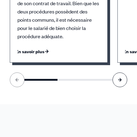
de son contrat de travail. Bien que les
deux procédures possèdent des
points communs, il est nécessaire
pour le salarié de bien choisir la
procédure adéquate.
En savoir plus
En sav
Élément
1
sur
3
accessible