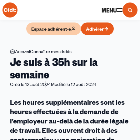
Panneau de gestion des cookies
MENU
Espace adhérent·e
Adhérer
Vous
Accueil
Connaître mes droits
Je
Je suis à 35h sur la
êtes
suis
ici
à
semaine
35h
Créé le 12 août 2024
Modifié le 12 août 2024
sur
la
semaine
Les heures supplémentaires sont les
heures effectuées à la demande de
l’employeur au-delà de la durée légale
de travail. Elles ouvrent droit à des
contreparties : une majoration de