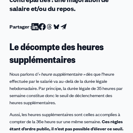
salaire et/ou du repos.
Partager :
Partager
Partager
Partager
Partager
Partager
sur
sur
sur
sur
par
Le décompte des heures
Linkedin
Facebook
Threads
Bluesky
email
supplémentaires
Nous parlons d
’« heure supplémentaire »
dès que l’heure
effectuée par le salarié va au-delà de la durée légale
hebdomadaire. Par principe, la durée légale de 35 heures par
semaine constitue donc le seuil de déclenchement des
heures supplémentaires.
Aussi, les heures supplémentaires sont celles accomplies à
compter de la 36e heure sur une même semaine.
Ces règles
étant d’ordre public, il n’est pas possible d’élever ce seuil.