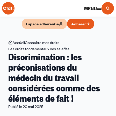
Panneau de gestion des cookies
MENU
Espace adhérent·e
Adhérer
Vous
Accueil
Connaître mes droits
êtes
Les droits fondamentaux des salariés
Discrimination
Discrimination : les
ici
:
les
préconisations du
préconisations
médecin du travail
du
médecin
considérées comme des
du
travail
éléments de fait !
considérées
Publié le 20 mai 2025
comme
des