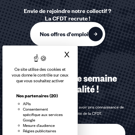
Envie de rejoindre notre collectif ?
La CFDT recrute !
Nos offres d'emploi
X
Masquer le bandea
Ce site utilise des cookies et
vous donne le contrôle sur ceux
Recevez chaque semaine
que vous souhaitez activer
notre actualité !
Nos partenaires
(20)
APIs
En m'inscrivant à la newsletter, j'affirme avoir pris connaissance de
Consentement
la
politique de confidentialité de la CFDT
.
spécifique aux services
Google
Mesure d'audience
E-
Régies publicitaires
mail