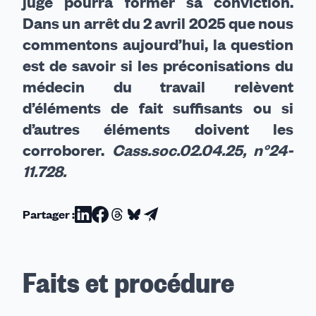
juge pourra former sa conviction.
Dans un arrêt du 2 avril 2025 que nous
commentons aujourd’hui, la question
est de savoir si les préconisations du
médecin du travail relèvent
d’éléments de fait suffisants ou si
d’autres éléments doivent les
corroborer.
Cass.soc.02.04.25, n°24-
11.728.
Partager :
Partager
Partager
Partager
Partager
Partager
sur
sur
sur
sur
par
Linkedin
Facebook
Threads
Bluesky
email
Faits et procédure