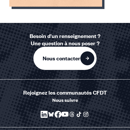
Élément
1
sur
1
Besoin d'un renseignement ?
accessible
Une question à nous poser ?
Nous contacter
Rejoignez les communautés CFDT
Nous suivre