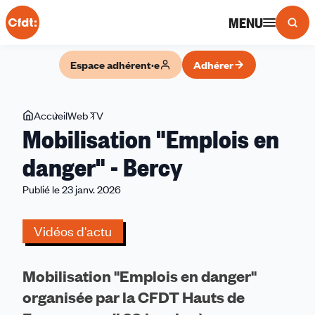
Panneau de gestion des cookies
MENU
Espace adhérent·e
Adhérer
Vous
Accueil
Web TV
Mobilisation
Mobilisation "Emplois en
êtes
"Emplois
ici
en
danger" - Bercy
danger"
Publié le 23 janv. 2026
-
Bercy
Vidéos d'actu
Mobilisation "Emplois en danger"
organisée par la CFDT Hauts de