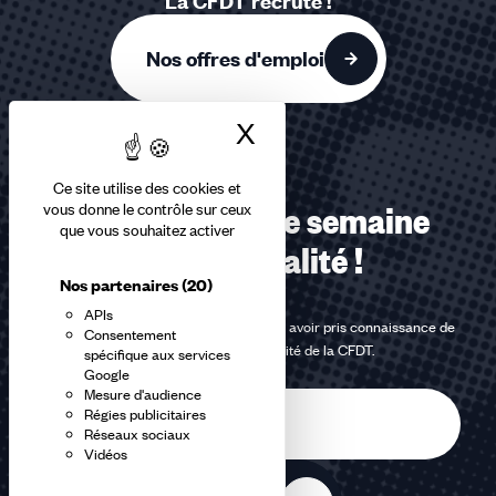
La CFDT recrute !
Nos offres d'emploi
X
Masquer le bandea
Ce site utilise des cookies et
vous donne le contrôle sur ceux
Recevez chaque semaine
que vous souhaitez activer
notre actualité !
Nos partenaires
(20)
APIs
En m'inscrivant à la newsletter, j'affirme avoir pris connaissance de
Consentement
la
politique de confidentialité de la CFDT
.
spécifique aux services
Google
Mesure d'audience
E-
Régies publicitaires
mail
Réseaux sociaux
Vidéos