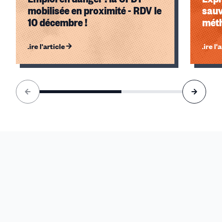
mobilisée en proximité - RDV le
sauv
10 décembre !
mét
Lire l'article
Lire l'
Élément
1
sur
2
accessible