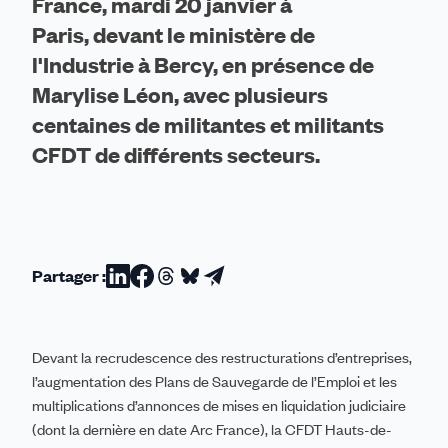
France, mardi 20 janvier à
Paris, devant le ministère de
l'Industrie à Bercy, en présence de
Marylise Léon, avec plusieurs
centaines de militantes et militants
CFDT de différents secteurs.
Partager :
Partager
Partager
Partager
Partager
Partager
sur
sur
sur
sur
par
Linkedin
Facebook
Threads
Bluesky
email
Devant la recrudescence des restructurations d’entreprises,
l’augmentation des Plans de Sauvegarde de l’Emploi et les
multiplications d’annonces de mises en liquidation judiciaire
(dont la dernière en date Arc France), la CFDT Hauts-de-