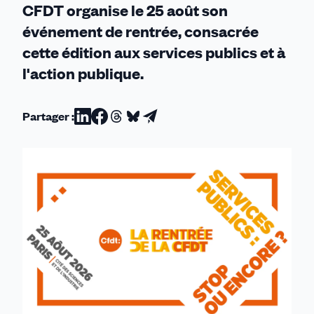
CFDT organise le 25 août son
la
événement de rentrée, consacrée
CFDT
cette édition aux services publics et à
l'action publique.
Partager :
Partager
Partager
Partager
Partager
Partager
sur
sur
sur
sur
par
Linkedin
Facebook
Threads
Bluesky
email