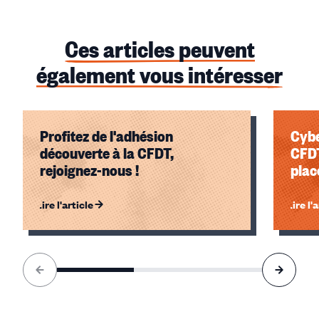
Ces articles peuvent
également vous intéresser
Profitez de l'adhésion
Cybe
découverte à la CFDT,
CFDT
rejoignez-nous !
plac
Lire l'article
Lire l'
Élément
1