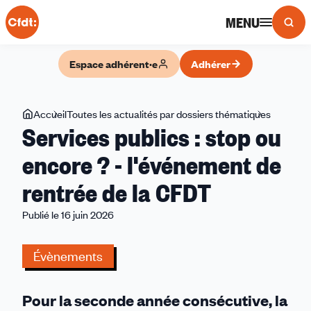
Panneau de gestion des cookies
MENU
Espace adhérent·e
Adhérer
Vous
Accueil
Toutes les actualités par dossiers thématiques
Services
Services publics : stop ou
êtes
publics
ici
:
encore ? - l'événement de
stop
rentrée de la CFDT
ou
encore
Publié le 16 juin 2026
?
-
Évènements
l'événem
de
rentrée
Pour la seconde année consécutive, la
de