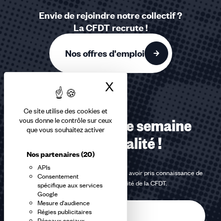
Envie de rejoindre notre collectif ?
La CFDT recrute !
Nos offres d'emploi
X
Masquer le bandea
Ce site utilise des cookies et
vous donne le contrôle sur ceux
Recevez chaque semaine
que vous souhaitez activer
notre actualité !
Nos partenaires
(20)
APIs
En m'inscrivant à la newsletter, j'affirme avoir pris connaissance de
Consentement
la
politique de confidentialité de la CFDT
.
spécifique aux services
Google
Mesure d'audience
E-
Régies publicitaires
mail
Réseaux sociaux