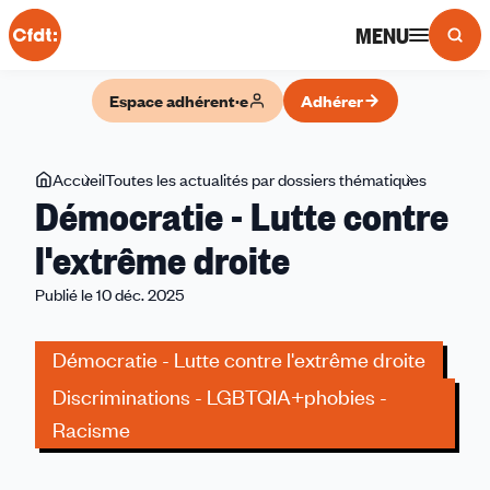
Panneau de gestion des cookies
MENU
Espace adhérent·e
Adhérer
Vous
Accueil
Toutes les actualités par dossiers thématiques
Démocra
Démocratie - Lutte contre
êtes
-
ici
Lutte
l'extrême droite
contre
Publié le 10 déc. 2025
l'extrêm
droite
Démocratie - Lutte contre l'extrême droite
Discriminations - LGBTQIA+phobies -
Racisme