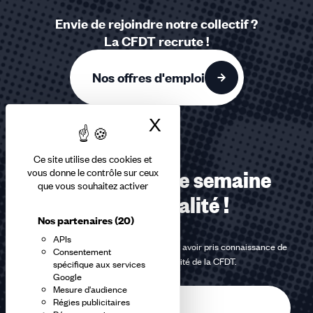
Envie de rejoindre notre collectif ?
La CFDT recrute !
Nos offres d'emploi
X
Masquer le bandea
Ce site utilise des cookies et
vous donne le contrôle sur ceux
Recevez chaque semaine
que vous souhaitez activer
notre actualité !
Nos partenaires
(20)
APIs
En m'inscrivant à la newsletter, j'affirme avoir pris connaissance de
Consentement
la
politique de confidentialité de la CFDT
.
spécifique aux services
Google
Mesure d'audience
E-
Régies publicitaires
mail