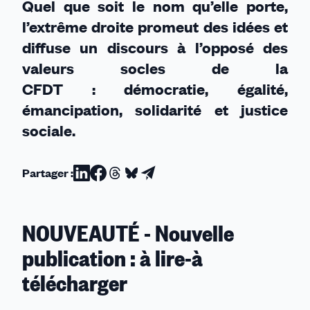
Quel que soit le nom qu’elle porte,
l’extrême droite promeut des idées et
diffuse un discours à l’opposé des
valeurs socles de la
CFDT : démocratie, égalité,
émancipation, solidarité et justice
sociale.
Partager :
Partager
Partager
Partager
Partager
Partager
sur
sur
sur
sur
par
Linkedin
Facebook
Threads
Bluesky
email
NOUVEAUTÉ - Nouvelle
publication : à lire-à
télécharger