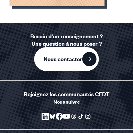
Élément
1
sur
1
Besoin d'un renseignement ?
accessible
Une question à nous poser ?
Nous contacter
Rejoignez les communautés CFDT
Nous suivre