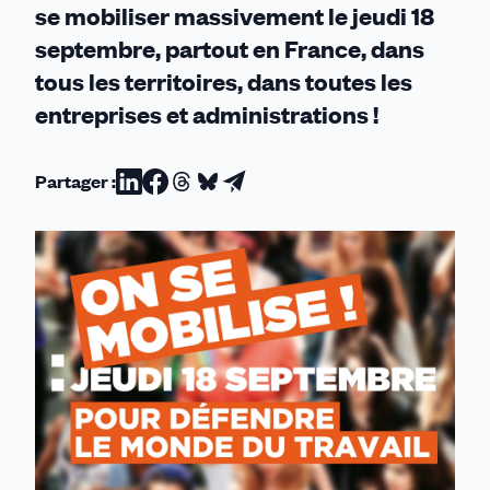
se mobiliser massivement le jeudi 18
septembre, partout en France, dans
tous les territoires, dans toutes les
entreprises et administrations !
Partager :
Partager
Partager
Partager
Partager
Partager
sur
sur
sur
sur
par
Linkedin
Facebook
Threads
Bluesky
email