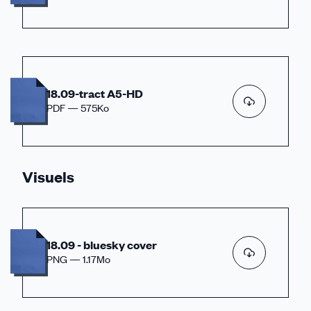
18.09-tract A5-HD
PDF — 575Ko
Visuels
18.09 - bluesky cover
PNG — 1.17Mo