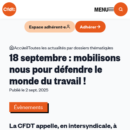
Panneau de gestion des cookies
MENU
Espace adhérent·e
Adhérer
Vous
Accueil
Toutes les actualités par dossiers thématiques
18
18 septembre : mobilisons
êtes
septemb
ici
:
nous pour défendre le
mobiliso
monde du travail !
nous
pour
Publié le 2 sept. 2025
défendre
le
Évènements
monde
du
travail
La CFDT appelle, en intersyndicale, à
!