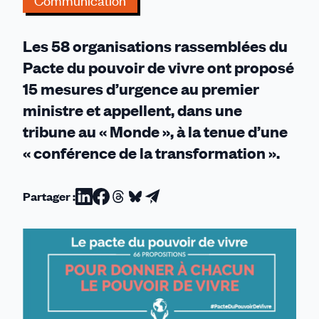
Communication
se
décrète
Les 58 organisations rassemblées du
pas,
elle
Pacte du pouvoir de vivre ont proposé
se
15 mesures d’urgence au premier
construit
ministre et appellent, dans une
»
tribune au « Monde », à la tenue d’une
« conférence de la transformation ».
Partager :
Partager
Partager
Partager
Partager
Partager
sur
sur
sur
sur
par
Linkedin
Facebook
Threads
Bluesky
email