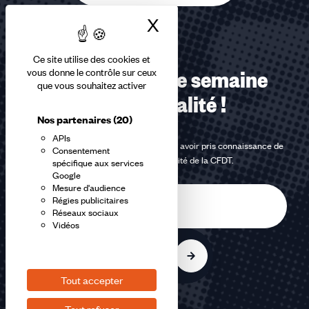
X
Masquer le bandea
Ce site utilise des cookies et
vous donne le contrôle sur ceux
Recevez chaque semaine
que vous souhaitez activer
notre actualité !
Nos partenaires
(20)
APIs
En m'inscrivant à la newsletter, j'affirme avoir pris connaissance de
Consentement
la
politique de confidentialité de la CFDT
.
spécifique aux services
Google
Mesure d'audience
E-
Régies publicitaires
mail
Réseaux sociaux
Vidéos
S'inscrire
Tout accepter