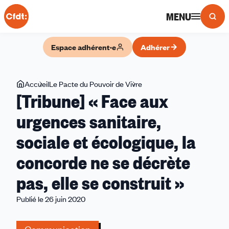
Panneau de gestion des cookies
MENU
Espace adhérent·e
Adhérer
Vous
Accueil
Le Pacte du Pouvoir de Vivre
[Tribune]
[Tribune] « Face aux
êtes
«
ici
Face
urgences sanitaire,
aux
sociale et écologique, la
urgences
sanitaire,
concorde ne se décrète
sociale
et
pas, elle se construit »
écologique,
Publié le 26 juin 2020
la
concorde
ne