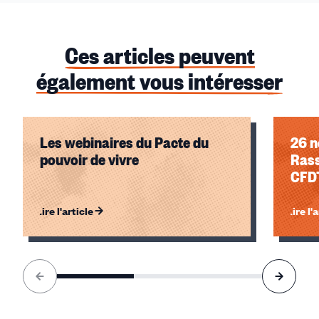
Ces articles peuvent
également vous intéresser
Les webinaires du Pacte du
26 n
pouvoir de vivre
Rass
CFDT
Lire l'article
Lire l'
Élément
1