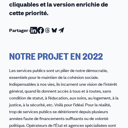
cliquables et la version enrichie de
cette priorité.
Partager :
Partager
Partager
Partager
Partager
Partager
sur
sur
sur
sur
par
Linkedin
Facebook
Threads
Bluesky
email
NOTRE PROJET EN 2022
Les services publics sont un pilier de notre démocratie,
essentiels pour le maintien de la cohésion sociale.
Indispensables à nos vies, ils incarnent une vision de l’intérêt
général, quand ils donnent accès à tous et à toutes, sans
condition de statut, à l’éducation, aux soins, au logement, à la
justice, à la sécurité, etc. Voilà pour l’idéal. Pour la réalité,
trop de services publics se détériorent depuis plusieurs
années faute de financements suffisants ou de volonté
politique. Opérateurs de l’État et agences spécialisées sont