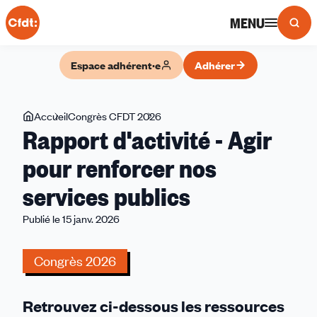
Panneau de gestion des cookies
MENU
Espace adhérent·e
Adhérer
Vous
Accueil
Congrès CFDT 2026
Rapport
Rapport d'activité - Agir
êtes
d'activité
ici
-
pour renforcer nos
Agir
services publics
pour
renforcer
Publié le 15 janv. 2026
nos
services
Congrès 2026
publics
Retrouvez ci-dessous les ressources