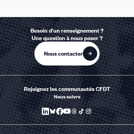
dépassements d’honoraires et l’exercice non
conventionné
Mesure 12 Lutter contre la financiarisation du
Besoin d'un renseignement ?
secteur de la santé.
Une question à nous poser ?
Mesure 13 Diminuer le risque lié aux
pathologies de santé mentale.
Nous contacter
Mesure 14 Créer un fonds de réserves pour la
branche Maladie et un fonds de mutualisation
interbranches à la Caisse d'amortissement de
la dette sociale (Cades).
Rejoignez les communautés CFDT
Nous suivre
Mesure 15 Intégrer les plateformes privées de
prise de rendez-vous auprès de
professionnels de santé et de gestion de
données de santé dans le champ de
l’Assurance Maladie.