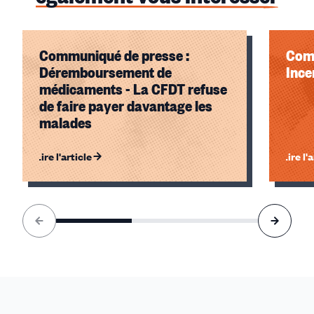
Communiqué de presse :
Comm
Déremboursement de
Ince
médicaments - La CFDT refuse
de faire payer davantage les
malades
Lire l'article
Lire l'
Élément
1
sur
3
accessible