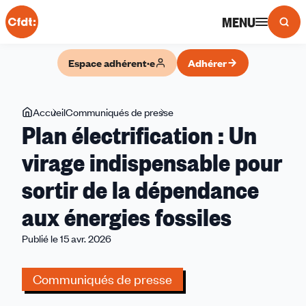
Panneau de gestion des cookies
MENU
Espace adhérent·e
Adhérer
Vous
Accueil
Communiqués de presse
Plan
Plan électrification : Un
êtes
électrification
ici
:
virage indispensable pour
Un
sortir de la dépendance
virage
indispensable
aux énergies fossiles
pour
sortir
Publié le 15 avr. 2026
de
la
Communiqués de presse
dépendance
aux