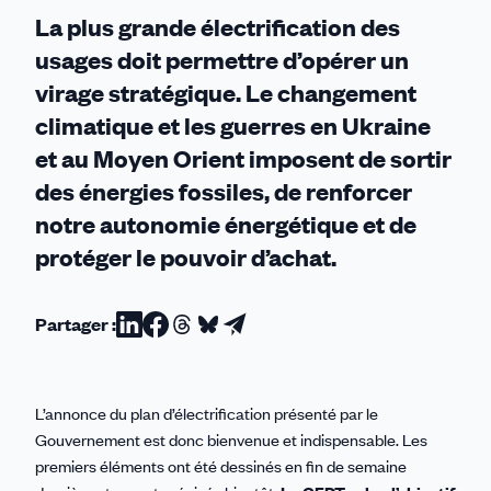
énergies
La plus grande électrification des
fossiles
usages doit permettre d’opérer un
virage stratégique. Le changement
climatique et les guerres en Ukraine
et au Moyen Orient imposent de sortir
des énergies fossiles, de renforcer
notre autonomie énergétique et de
protéger le pouvoir d’achat.
Partager :
Partager
Partager
Partager
Partager
Partager
sur
sur
sur
sur
par
Linkedin
Facebook
Threads
Bluesky
email
L’annonce du plan d’électrification présenté par le
Gouvernement est donc bienvenue et indispensable. Les
premiers éléments ont été dessinés en fin de semaine