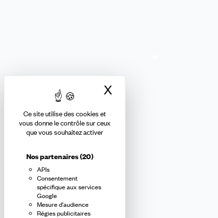
Envie de rejoindre notre collectif ?
La CFDT recrute !
Nos offres d'emploi
X
Masquer le bandea
Ce site utilise des cookies et
vous donne le contrôle sur ceux
Recevez chaque semaine
que vous souhaitez activer
notre actualité !
Nos partenaires
(20)
APIs
En m'inscrivant à la newsletter, j'affirme avoir pris connaissance de
Consentement
la
politique de confidentialité de la CFDT
.
spécifique aux services
Google
Mesure d'audience
E-
Régies publicitaires