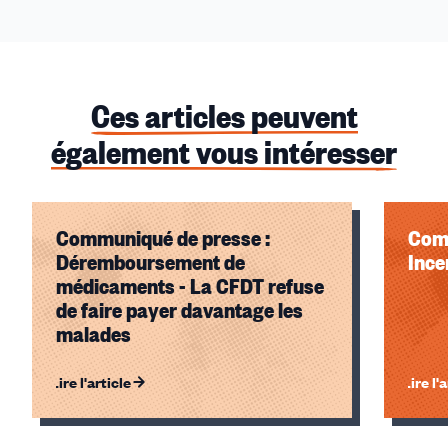
Ces articles peuvent
également vous intéresser
Communiqué de presse :
Comm
Déremboursement de
Ince
médicaments - La CFDT refuse
de faire payer davantage les
malades
Lire l'article
Lire l'