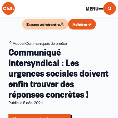
Panneau de gestion des cookies
MENU
Espace adhérent·e
Adhérer
Vous
Accueil
Communiqués de presse
Communiqué
Communiqué
êtes
intersyndical
ici
:
intersyndical : Les
Les
urgences sociales doivent
urgences
sociales
enfin trouver des
doivent
enfin
réponses concrètes !
trouver
Publié le 5 déc. 2024
des
réponses
concrètes