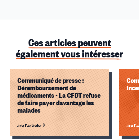
Ces articles peuvent
également vous intéresser
Communiqué de presse :
Comm
Déremboursement de
Ince
médicaments - La CFDT refuse
de faire payer davantage les
malades
Lire l'article
Lire l'