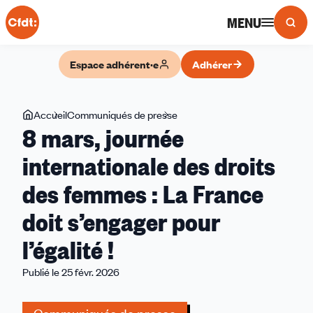
Panneau de gestion des cookies
MENU
Espace adhérent·e
Adhérer
Vous
Accueil
Communiqués de presse
8
8 mars, journée
êtes
mars,
ici
journée
internationale des droits
internationale
des femmes : La France
des
droits
doit s’engager pour
des
femmes
l’égalité !
:
Publié le 25 févr. 2026
La
France
doit