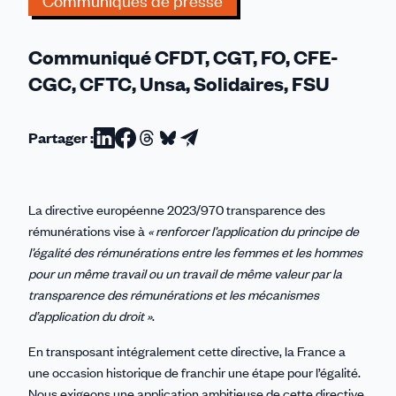
Communiqués de presse
s’engager
pour
Communiqué CFDT, CGT, FO, CFE-
l’égalité
!
CGC, CFTC, Unsa, Solidaires, FSU
Partager :
Partager
Partager
Partager
Partager
Partager
sur
sur
sur
sur
par
Linkedin
Facebook
Threads
Bluesky
email
La directive européenne 2023/970 transparence des
rémunérations vise à
« renforcer l’application du principe de
l’égalité des rémunérations entre les femmes et les hommes
pour un même travail ou un travail de même valeur par la
transparence des rémunérations et les mécanismes
d’application du droit »
.
En transposant intégralement cette directive, la France a
une occasion historique de franchir une étape pour l’égalité.
Nous exigeons une application ambitieuse de cette directive