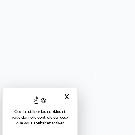
Rejoignez les communautés CFDT
Nous suivre
Envie de rejoindre notre collectif ?
La CFDT recrute !
Nos offres d'emploi
X
Masquer le bandea
Ce site utilise des cookies et
vous donne le contrôle sur ceux
Recevez chaque semaine
que vous souhaitez activer
notre actualité !