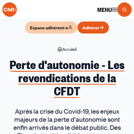
Panneau de gestion des cookies
MENU
Espace adhérent·e
Adhérer
Vous
Accueil
Perte
êtes
d'autonomie
Perte d'autonomie - Les
ici
-
revendications de la
Les
revendications
CFDT
de
la
CFDT
Après la crise du Covid-19, les enjeux
majeurs de la perte d'autonomie sont
enfin arrivés dans le débat public. Des