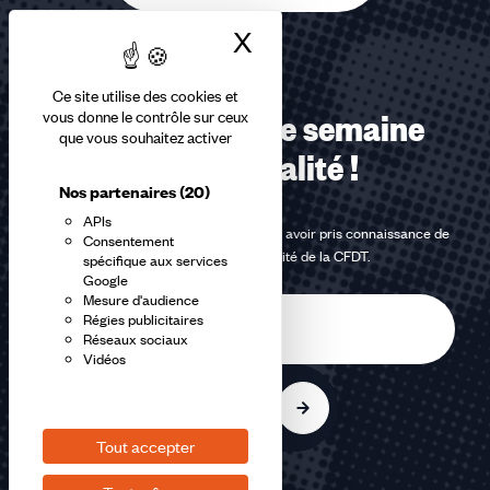
X
Masquer le bandea
Ce site utilise des cookies et
vous donne le contrôle sur ceux
Recevez chaque semaine
que vous souhaitez activer
notre actualité !
Nos partenaires
(20)
APIs
En m'inscrivant à la newsletter, j'affirme avoir pris connaissance de
Consentement
la
politique de confidentialité de la CFDT
.
spécifique aux services
Google
Mesure d'audience
E-
Régies publicitaires
mail
Réseaux sociaux
Vidéos
S'inscrire
Tout accepter