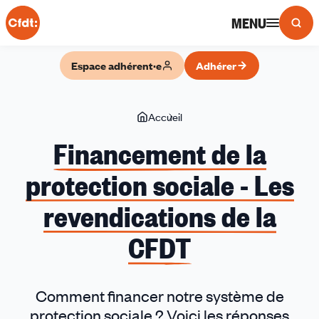
Panneau de gestion des cookies
MENU
Espace adhérent·e
Adhérer
Vous
Accueil
Financement
êtes
de
Financement de la
ici
la
protection sociale - Les
protection
sociale
revendications de la
-
Les
CFDT
revendications
de
la
Comment financer notre système de
CFDT
protection sociale ? Voici les réponses