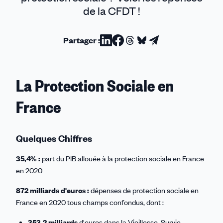
de la CFDT !
Partager :
Partager
Partager
Partager
Partager
Partager
sur
sur
sur
sur
par
Linkedin
Facebook
Threads
Bluesky
email
La Protection Sociale en
France
Quelques Chiffres
35,4% :
part du PIB allouée à la protection sociale en France
en 2020
872 milliards d'euros :
dépenses de protection sociale en
France en 2020 tous champs confondus, dont :
353,2 milliards
d'euros dans la Vieillesse-Survie