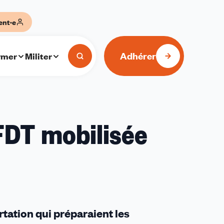
ent·e
Adhérer
rmer
Militer
FDT mobilisée
tation qui préparaient les