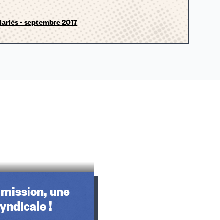
lariés - septembre 2017
 mission, une
yndicale !