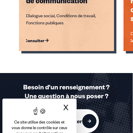
de communication
Dialogue social, Conditions de travail,
Fonctions publiques
D
Consulter
C
Éléments
1,
2,
3
sur
Besoin d'un renseignement ?
3
Une question à nous poser ?
accessibles
X
Masquer le bandea
Nous contacter
Ce site utilise des cookies et
vous donne le contrôle sur ceux