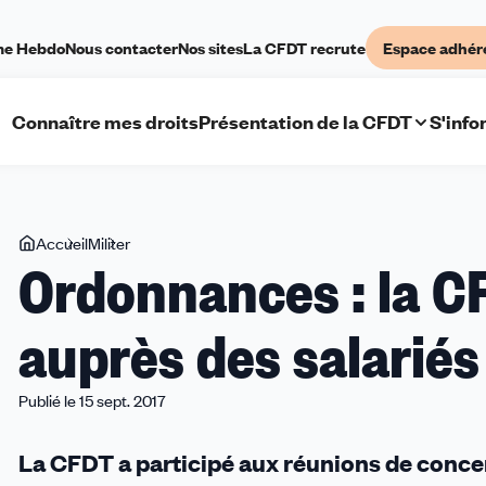
me Hebdo
Nous contacter
Nos sites
La CFDT recrute
Espace adhér
Connaître mes droits
Présentation de la CFDT
S'info
Vous
Accueil
Militer
Ordonnances
Ordonnances : la C
êtes
:
ici
la
auprès des salariés
CFDT
mobilisée
auprès
Publié le 15 sept. 2017
des
salariés
La CFDT a participé aux réunions de concer