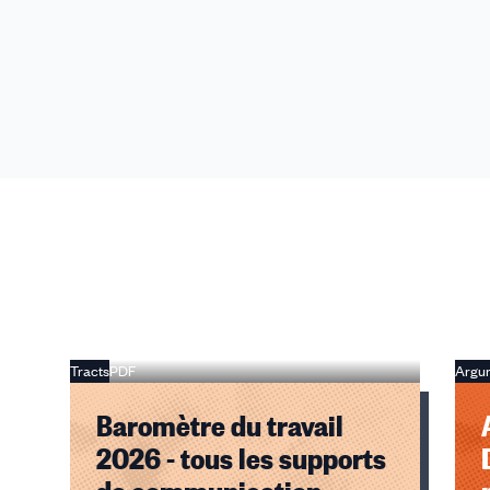
Tracts
PDF
Argu
Baromètre du travail
2026 - tous les supports