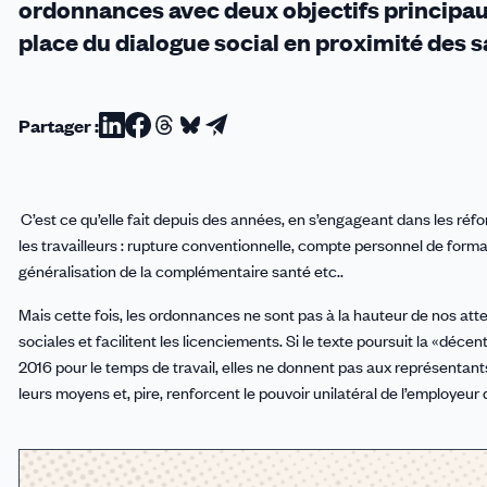
ordonnances avec deux objectifs principaux 
place du dialogue social en proximité des s
Partager :
Partager
Partager
Partager
Partager
Partager
sur
sur
sur
sur
par
Linkedin
Facebook
Threads
Bluesky
email
.
C’est ce qu’elle fait depuis des années, en s’engageant dans les ré
les travailleurs : rupture conventionnelle, compte personnel de form
généralisation de la complémentaire santé etc..
Mais cette fois, les ordonnances ne sont pas à la hauteur de nos atten
sociales et facilitent les licenciements. Si le texte poursuit la «décen
2016 pour le temps de travail, elles ne donnent pas aux représentant
leurs moyens et, pire, renforcent le pouvoir unilatéral de l’employeur 