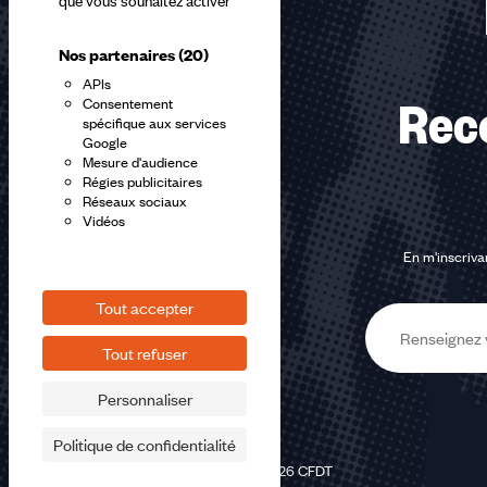
que vous souhaitez activer
Nos partenaires
(20)
APIs
Consentement
Rec
spécifique aux services
Google
Mesure d'audience
Régies publicitaires
Réseaux sociaux
Vidéos
En m'inscrivan
Tout accepter
E-
Tout refuser
mail
Personnaliser
Politique de confidentialité
©2026 CFDT