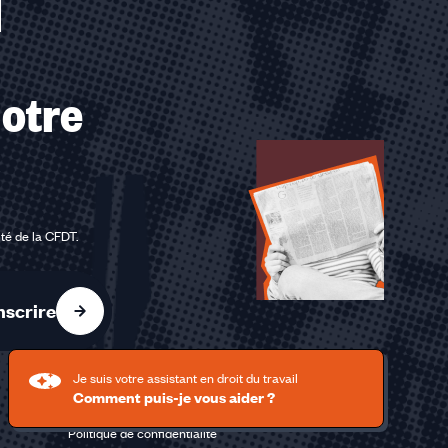
otre
ité de la CFDT
.
nscrire
Je suis votre assistant en droit du travail
Comment puis-je vous aider ?
Politique de confidentialité