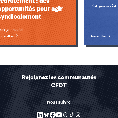
recrutement : des
Dialogue social
opportunités pour agir
syndicalement
ialogue social
onsulter
Consulter
Rejoignez les communautés
CFDT
u des cookies
Nous suivre