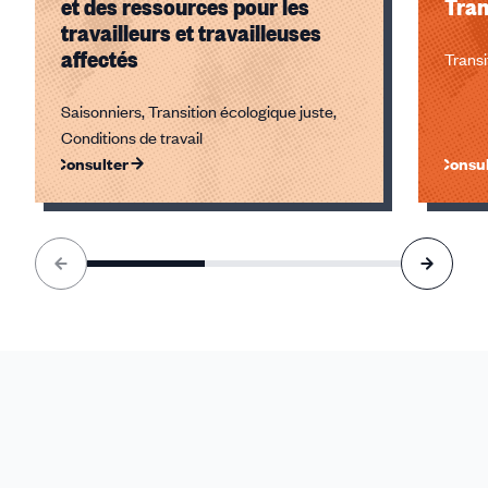
et des ressources pour les
Tran
travailleurs et travailleuses
affectés
Transi
Saisonniers, Transition écologique juste,
Conditions de travail
Consulter
Consul
Élément
1
sur
3
accessible