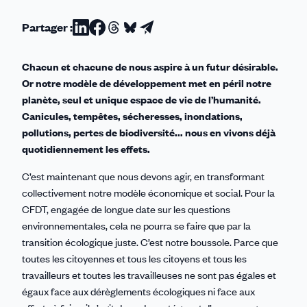
Partager :
Partager
Partager
Partager
Partager
Partager
sur
sur
sur
sur
par
Chacun et chacune de nous aspire à un futur désirable.
Linkedin
Facebook
Threads
Bluesky
email
Or notre modèle de développement met en péril notre
planète, seul et unique espace de vie de l’humanité.
Canicules, tempêtes, sécheresses, inondations,
pollutions, pertes de biodiversité... nous en vivons déjà
quotidiennement les effets.
C’est maintenant que nous devons agir, en transformant
collectivement notre modèle économique et social. Pour la
CFDT, engagée de longue date sur les questions
environnementales, cela ne pourra se faire que par la
transition écologique juste. C’est notre boussole. Parce que
toutes les citoyennes et tous les citoyens et tous les
travailleurs et toutes les travailleuses ne sont pas égales et
égaux face aux dérèglements écologiques ni face aux