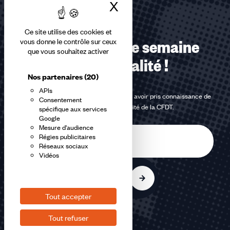
X
Masquer le bandea
Ce site utilise des cookies et
vous donne le contrôle sur ceux
Recevez chaque semaine
que vous souhaitez activer
notre actualité !
Nos partenaires
(20)
APIs
En m'inscrivant à la newsletter, j'affirme avoir pris connaissance de
Consentement
la
politique de confidentialité de la CFDT
.
spécifique aux services
Google
Mesure d'audience
E-
Régies publicitaires
mail
Réseaux sociaux
Vidéos
S'inscrire
Tout accepter
Tout refuser