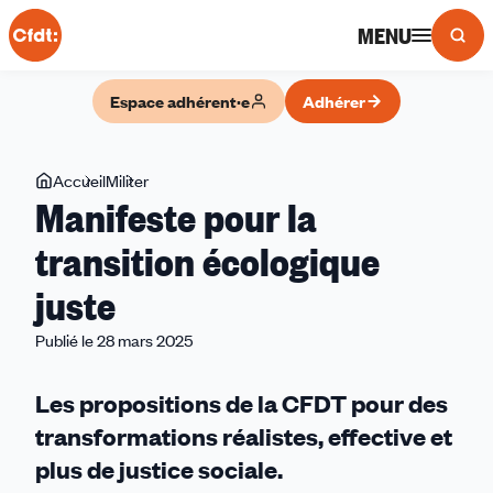
Panneau de gestion des cookies
MENU
Espace adhérent·e
Adhérer
Vous
Accueil
Militer
Manifeste
Manifeste pour la
êtes
pour
ici
la
transition écologique
transition
juste
écologique
juste
Publié le 28 mars 2025
Les propositions de la CFDT pour des
transformations réalistes, effective et
plus de justice sociale.