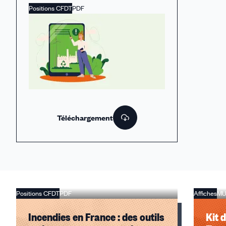
Positions CFDT
PDF
Téléchargement
Positions CFDT
PDF
Affiches
MU
Incendies en France : des outils
Kit 